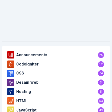
Announcements
25
Codeigniter
12
CSS
74
Desain Web
3
Hosting
5
HTML
64
JavaScript
43