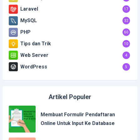
Laravel
17
MySQL
32
PHP
60
Tips dan Trik
10
Web Server
4
WordPress
5
Artikel Populer
Membuat Formulir Pendaftaran
Online Untuk Input Ke Database