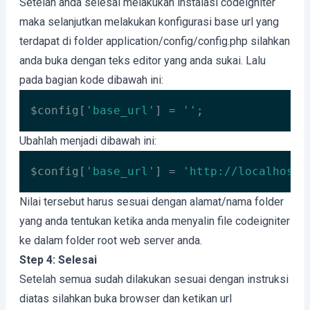
Setelah anda selesai melakukan instalasi codeigniter
maka selanjutkan melakukan konfigurasi base url yang
terdapat di folder application/config/config.php silahkan
anda buka dengan teks editor yang anda sukai. Lalu
pada bagian kode dibawah ini:
$config[
'base_url'
] = 
''
;
Code language:
PHP
(
php
)
Ubahlah menjadi dibawah ini:
$config[
'base_url'
] = 
'http://localhost/
Code language:
PHP
(
php
)
Nilai tersebut harus sesuai dengan alamat/nama folder
yang anda tentukan ketika anda menyalin file codeigniter
ke dalam folder root web server anda.
Step 4: Selesai
Setelah semua sudah dilakukan sesuai dengan instruksi
diatas silahkan buka browser dan ketikan url