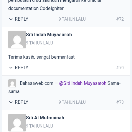
pembuatan crud silahkan mengarah ke official
documentation Codeigniter.
REPLY
9 TAHUN LALU
#72
Siti Indah Muyasaroh
9 TAHUN LALU
Terima kasih, sangat bermanfaat
REPLY
#70
Bahasaweb.com
—
@Siti Indah Muyasaroh
Sama-
sama.
REPLY
9 TAHUN LALU
#73
Siti Al Mutmainah
9 TAHUN LALU