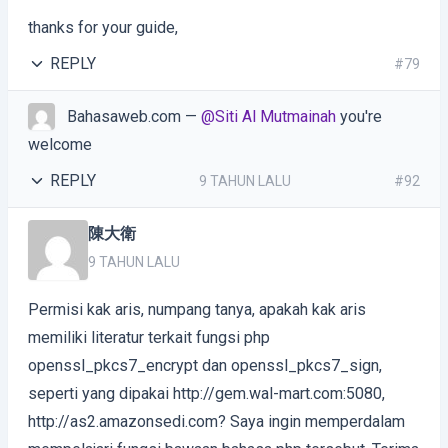
thanks for your guide,
REPLY
#79
Bahasaweb.com
—
@Siti Al Mutmainah
you're
welcome
REPLY
9 TAHUN LALU
#92
陳大衛
9 TAHUN LALU
Permisi kak aris, numpang tanya, apakah kak aris
memiliki literatur terkait fungsi php
openssl_pkcs7_encrypt dan openssl_pkcs7_sign,
seperti yang dipakai http://gem.wal-mart.com:5080,
http://as2.amazonsedi.com? Saya ingin memperdalam