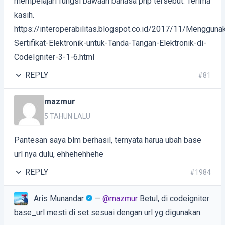
mempelajari fungsi bawaan bahasa php tersebut. Terima
kasih.
https://interoperabilitas.blogspot.co.id/2017/11/Mengguna
Sertifikat-Elektronik-untuk-Tanda-Tangan-Elektronik-di-
CodeIgniter-3-1-6.html
REPLY
#81
mazmur
5 TAHUN LALU
Pantesan saya blm berhasil, ternyata harua ubah base
url nya dulu, ehhehehhehe
REPLY
#1984
Aris Munandar
—
@mazmur
Betul, di codeigniter
base_url mesti di set sesuai dengan url yg digunakan.