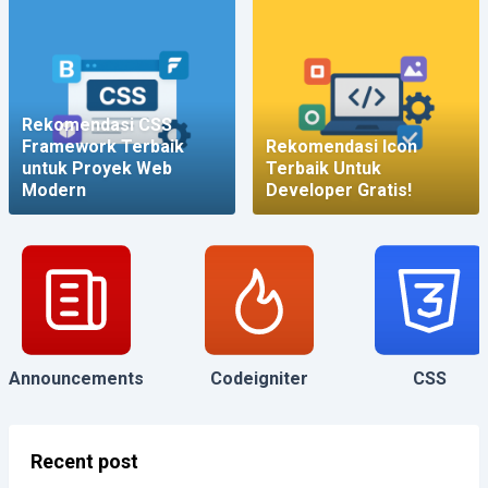
Rekomendasi CSS
Framework Terbaik
Rekomendasi Icon
untuk Proyek Web
Terbaik Untuk
Modern
Developer Gratis!
Announcements
Codeigniter
CSS
Recent post