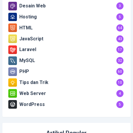
Desain Web
3
Hosting
5
HTML
64
JavaScript
43
Laravel
17
MySQL
32
PHP
60
Tips dan Trik
10
Web Server
4
WordPress
5
Artikel Populer