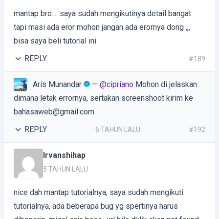
mantap bro.... saya sudah mengikutinya detail bangat
tapi masi ada eror mohon jangan ada erornya dong ,,,
bisa saya beli tutorial ini
REPLY
#189
Aris Munandar
—
@cipriano
Mohon di jelaskan
dimana letak errornya, sertakan screenshoot kirim ke
bahasaweb@gmail.com
REPLY
6 TAHUN LALU
#192
Irvanshihap
5 TAHUN LALU
nice dah mantap tutorialnya, saya sudah mengikuti
tutorialnya, ada beberapa bug yg spertinya harus