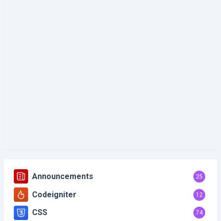
Announcements
25
Codeigniter
12
CSS
74