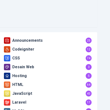
Announcements
25
Codeigniter
12
CSS
74
Desain Web
3
Hosting
5
HTML
64
JavaScript
43
Laravel
17