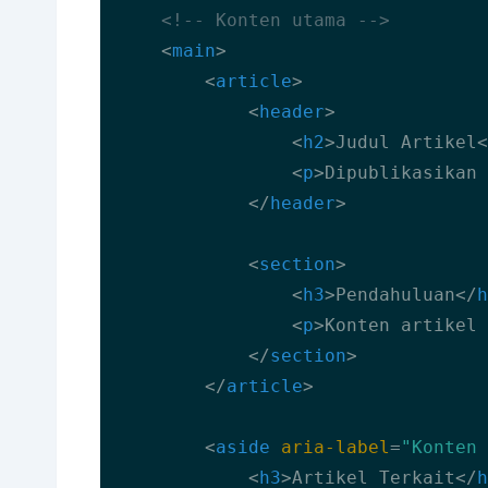
<!-- Konten utama -->
<
main
>
<
article
>
<
header
>
<
h2
>
Judul Artikel
<
<
p
>
Dipublikasikan 
</
header
>
<
section
>
<
h3
>
Pendahuluan
</
h
<
p
>
Konten artikel 
</
section
>
</
article
>
<
aside
aria-label
=
"Konten 
<
h3
>
Artikel Terkait
</
h