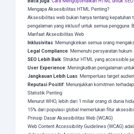
Baca juga:
Cara Mengoptimalkan HTML untuk SEO
Mengapa Aksesibilitas HTML Penting?
Aksesibilitas web bukan hanya tentang kepatuhan t
pengalaman yang inklusif untuk semua pengguna. B
Manfaat Aksesibilitas Web
Inklusivitas
: Memungkinkan semua orang mengaks
Legal Compliance
: Memenuhi persyaratan hukum
SEO Lebih Baik
: Struktur HTML yang accessible ju
User Experience
: Meningkatkan pengalaman unt
Jangkauan Lebih Luas
: Memperluas target audie
Reputasi Positif
: Menunjukkan komitmen terhadap 
Statistik Penting
Menurut WHO, lebih dari 1 miliar orang di dunia hidu
15% dari populasi global memerlukan fitur aksesib
Prinsip Dasar Aksesibilitas Web (WCAG)
Web Content Accessibility Guidelines (WCAG) adala