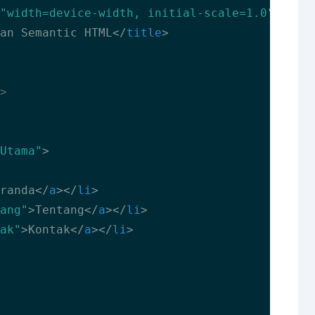
"width=device-width, initial-scale=1.0"
>
an Semantic HTML
</
title
>
>
Utama"
>
randa
</
a
>
</
li
>
ang"
>
Tentang
</
a
>
</
li
>
ak"
>
Kontak
</
a
>
</
li
>