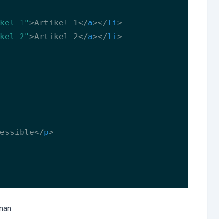
kel-1"
>
Artikel 1
</
a
>
</
li
>
kel-2"
>
Artikel 2
</
a
>
</
li
>
essible
</
p
>
aman