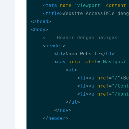
<
meta
name
=
"viewport"
content
=
<
title
>
Website Accessible deng
</
head
>
<
body
>
<!-- Header dengan navigasi --
<
header
>
<
h1
>
Nama Website
</
h1
>
<
nav
aria-label
=
"Navigasi 
<
ul
>
<
li
>
<
a
href
=
"/"
>
Be
<
li
>
<
a
href
=
"/tent
<
li
>
<
a
href
=
"/kont
</
ul
>
</
nav
>
</
header
>