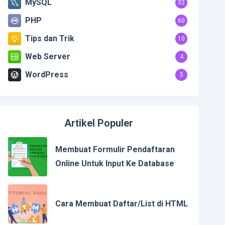
MySQL
32
PHP
60
Tips dan Trik
10
Web Server
4
WordPress
5
Artikel Populer
Membuat Formulir Pendaftaran
Online Untuk Input Ke Database
Cara Membuat Daftar/List di HTML