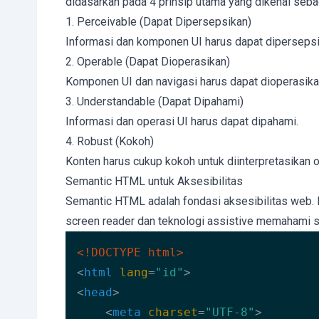
didasarkan pada 4 prinsip utama yang dikenal seb
1. Perceivable (Dapat Dipersepsikan)
Informasi dan komponen UI harus dapat diperseps
2. Operable (Dapat Dioperasikan)
Komponen UI dan navigasi harus dapat dioperasik
3. Understandable (Dapat Dipahami)
Informasi dan operasi UI harus dapat dipahami.
4. Robust (Kokoh)
Konten harus cukup kokoh untuk diinterpretasikan o
Semantic HTML untuk Aksesibilitas
Semantic HTML adalah fondasi aksesibilitas we
screen reader dan teknologi assistive memahami st
<!DOCTYPE 
html
>
<
html
lang
=
"id"
>
<
head
>
<
meta
charset
=
"UTF-8"
>