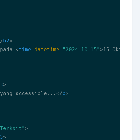
/
h2
>
pada 
<
time
datetime
=
"2024-10-15"
>
15 Oktober 
3
>
yang accessible...
</
p
>
Terkait"
>
3
>