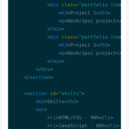
<
div
class
=
"portfolio-item"
>
<
h3
>
Project 1
</
h3
>
<
p
>
Deskripsi project
</
p
>
</
div
>
<
div
class
=
"portfolio-item"
>
<
h3
>
Project 2
</
h3
>
<
p
>
Deskripsi project
</
p
>
</
div
>
</
div
>
</
section
>
<
section
id
=
"skills"
>
<
h2
>
Skills
</
h2
>
<
ul
>
<
li
>
HTML/CSS - 90%
</
li
>
<
li
>
JavaScript - 80%
</
li
>