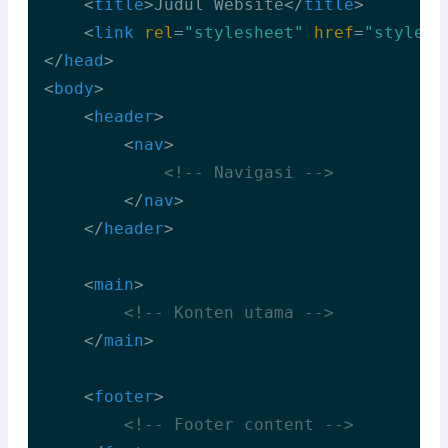
<
title
>
Judul Website
</
title
>
<
link
rel
=
"stylesheet"
href
=
"style.c
</
head
>
<
body
>
<
header
>
<
nav
>
<!-- Navigasi -->
</
nav
>
</
header
>
<
main
>
<!-- Konten utama -->
</
main
>
<
footer
>
<!-- Footer content -->