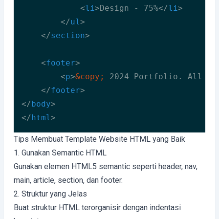
<
li
>
Design - 75%
</
li
>
</
ul
>
</
section
>
<
footer
>
<
p
>
&copy;
 2024 Portfolio. All ri
</
footer
>
</
body
>
</
html
>
Code language:
HTML, XML
(
xml
)
Tips Membuat Template Website HTML yang Baik
1. Gunakan Semantic HTML
Gunakan elemen HTML5 semantic seperti header, nav,
main, article, section, dan footer.
2. Struktur yang Jelas
Buat struktur HTML terorganisir dengan indentasi