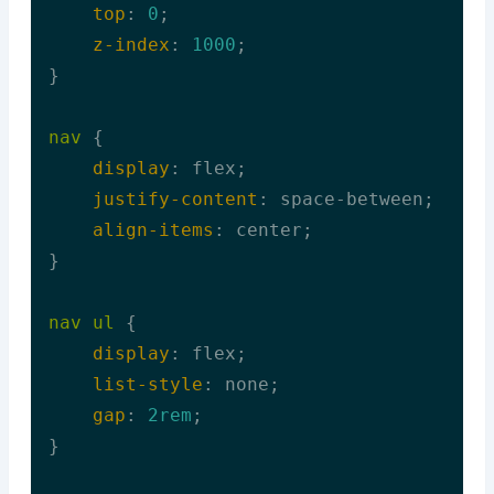
top
: 
0
;

z-index
: 
1000
;

}

nav
 {

display
: flex;

justify-content
: space-between;

align-items
: center;

}

nav
ul
 {

display
: flex;

list-style
: none;

gap
: 
2rem
;

}
