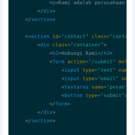
<
p
>
Kami adalah perusahaan ya
</
div
>
</
section
>
<
section
id
=
"contact"
class
=
"contact
<
div
class
=
"container"
>
<
h2
>
Hubungi Kami
</
h2
>
<
form
action
=
"/submit"
metho
<
input
type
=
"text"
name
=
<
input
type
=
"email"
name
<
textarea
name
=
"pesan"
p
<
button
type
=
"submit"
>
Ki
</
form
>
</
div
>
</
section
>