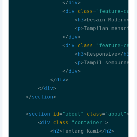
</
div
>
<
div
class
=
"feature-card
<
h3
>
Desain Modern
</
h
<
p
>
Tampilan menarik 
</
div
>
<
div
class
=
"feature-card
<
h3
>
Responsive
</
h3
>
<
p
>
Tampil sempurna d
</
div
>
</
div
>
</
div
>
</
section
>
<
section
id
=
"about"
class
=
"about"
>
<
div
class
=
"container"
>
<
h2
>
Tentang Kami
</
h2
>