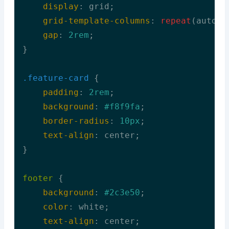
display
: grid;

grid-template-columns
: 
repeat
(auto-f
gap
: 
2rem
;

}

.feature-card
 {

padding
: 
2rem
;

background
: 
#f8f9fa
;

border-radius
: 
10px
;

text-align
: center;

}

footer
 {

background
: 
#2c3e50
;

color
: white;

text-align
: center;
