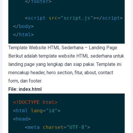
</
footer
>
<
script
src
=
"script.js"
>
</
script
>
</
body
>
</
html
>
Code language:
HTML, XML
(
xml
)
Template Website HTML Sederhana – Landing Page
Berikut adalah template website HTML sederhana untuk
landing page yang lengkap dan siap pakai. Template ini
mencakup header, hero section, fitur, about, contact
form, dan footer.
File: index.html
<!DOCTYPE 
html
>
<
html
lang
=
"id"
>
<
head
>
<
meta
charset
=
"UTF-8"
>