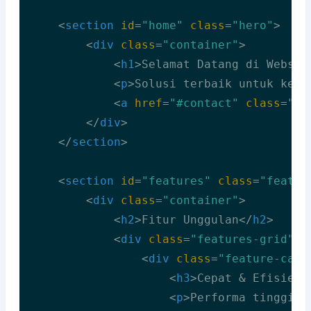
<
section
id
=
"home"
class
=
"hero"
>
<
div
class
=
"container"
>
<
h1
>
Selamat Datang di Websit
<
p
>
Solusi terbaik untuk kebu
<
a
href
=
"#contact"
class
=
"bt
</
div
>
</
section
>
<
section
id
=
"features"
class
=
"featur
<
div
class
=
"container"
>
<
h2
>
Fitur Unggulan
</
h2
>
<
div
class
=
"features-grid"
>
<
div
class
=
"feature-card
<
h3
>
Cepat & Efisien
<
<
p
>
Performa tinggi d