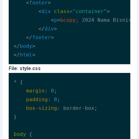
<
footer
>
<
div
class
=
"container"
>
<
p
>
&copy;
 2024 Nama Bisnis. 
</
div
>
</
footer
>
</
body
>
</
html
>
Code language:
HTML, XML
(
xml
)
File: style.css
* {

margin
: 
0
;

padding
: 
0
;

box-sizing
: border-box;

}

body
 {
