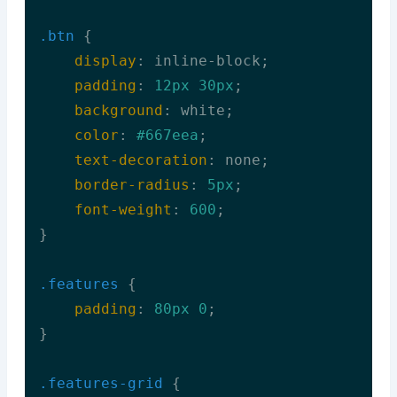
.btn
 {

display
: inline-block;

padding
: 
12px
30px
;

background
: white;

color
: 
#667eea
;

text-decoration
: none;

border-radius
: 
5px
;

font-weight
: 
600
;

}

.features
 {

padding
: 
80px
0
;

}

.features-grid
 {
