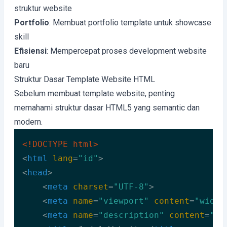
struktur website
Portfolio
: Membuat portfolio template untuk showcase
skill
Efisiensi
: Mempercepat proses development website
baru
Struktur Dasar Template Website HTML
Sebelum membuat template website, penting
memahami struktur dasar HTML5 yang semantic dan
modern.
<!DOCTYPE 
html
>
<
html
lang
=
"id"
>
<
head
>
<
meta
charset
=
"UTF-8"
>
<
meta
name
=
"viewport"
content
=
"width
<
meta
name
=
"description"
content
=
"De