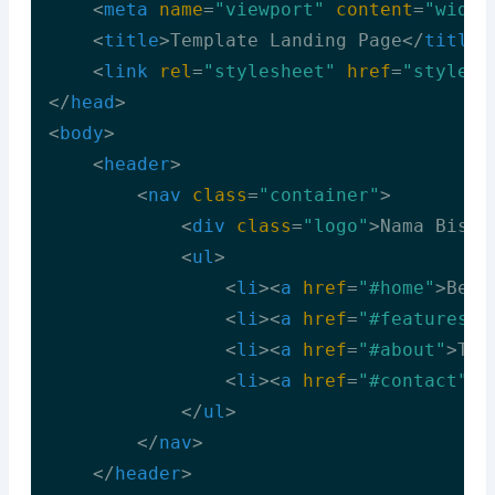
<
meta
name
=
"viewport"
content
=
"width
<
title
>
Template Landing Page
</
title
>
<
link
rel
=
"stylesheet"
href
=
"style.c
</
head
>
<
body
>
<
header
>
<
nav
class
=
"container"
>
<
div
class
=
"logo"
>
Nama Bisni
<
ul
>
<
li
>
<
a
href
=
"#home"
>
Bera
<
li
>
<
a
href
=
"#features"
>
<
li
>
<
a
href
=
"#about"
>
Ten
<
li
>
<
a
href
=
"#contact"
>
K
</
ul
>
</
nav
>
</
header
>