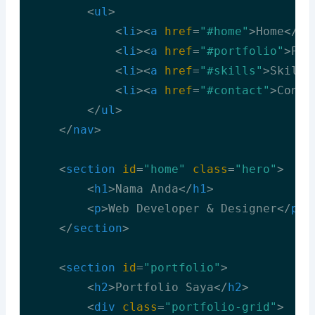
<
ul
>
<
li
>
<
a
href
=
"#home"
>
Home
</
a
>
<
li
>
<
a
href
=
"#portfolio"
>
Por
<
li
>
<
a
href
=
"#skills"
>
Skills
<
li
>
<
a
href
=
"#contact"
>
Conta
</
ul
>
</
nav
>
<
section
id
=
"home"
class
=
"hero"
>
<
h1
>
Nama Anda
</
h1
>
<
p
>
Web Developer & Designer
</
p
>
</
section
>
<
section
id
=
"portfolio"
>
<
h2
>
Portfolio Saya
</
h2
>
<
div
class
=
"portfolio-grid"
>