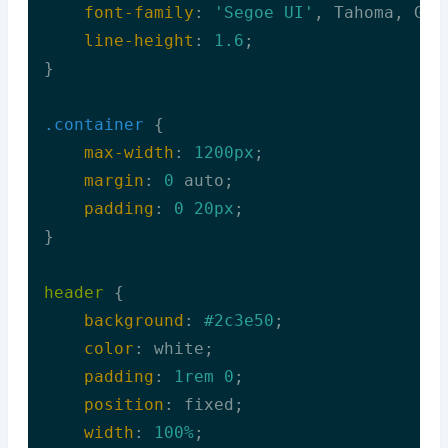
font-family
: 
'Segoe UI'
, Tahoma, Gen
line-height
: 
1.6
;

}

.container
 {

max-width
: 
1200px
;

margin
: 
0
 auto;

padding
: 
0
20px
;

}

header
 {

background
: 
#2c3e50
;

color
: white;

padding
: 
1rem
0
;

position
: fixed;

width
: 
100%
;
