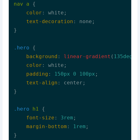
nav
a
 {

color
: white;

text-decoration
: none;

}

.hero
 {

background
: 
linear-gradient
(
135deg
, 
color
: white;

padding
: 
150px
0
100px
;

text-align
: center;

}

.hero
h1
 {

font-size
: 
3rem
;

margin-bottom
: 
1rem
;

}
