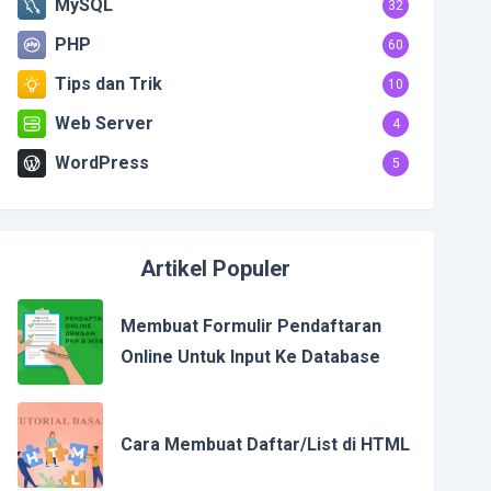
MySQL
32
PHP
60
Tips dan Trik
10
Web Server
4
WordPress
5
Artikel Populer
Membuat Formulir Pendaftaran
Online Untuk Input Ke Database
Cara Membuat Daftar/List di HTML