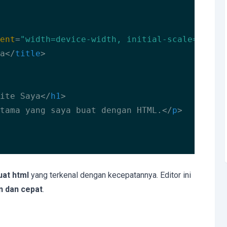
ent
=
"width=device-width, initial-scale=1.0"
>
a
</
title
>
ite Saya
</
h1
>
tama yang saya buat dengan HTML.
</
p
>
uat html
yang terkenal dengan kecepatannya. Editor ini
an dan cepat
.