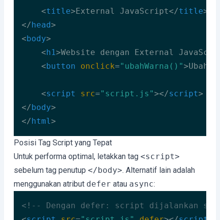
<
title
>
External JavaScript
</
title
>
</
head
>
<
body
>
<
h1
>
Website dengan External JavaScri
<
button
onclick
=
"ubahWarna()"
>
Ubah W
<
script
src
=
"script.js"
>
</
script
>
</
body
>
</
html
>
Code language:
HTML, XML
(
xml
)
Posisi Tag Script yang Tepat
Untuk performa optimal, letakkan tag
<script>
sebelum tag penutup
</body>
. Alternatif lain adalah
menggunakan atribut
defer
atau
async
:
<!-- Dengan defer: script dijalankan set
<
script
src
=
"script.js"
defer
>
</
script
>