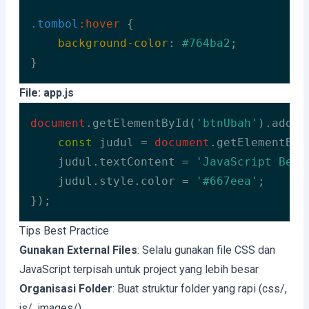
.tombol
:hover
 {

background-color
: 
#764ba2
;

}
Code language:
CSS
(
css
)
File: app.js
document
.getElementById(
'btnUbah'
).addEv
const
 judul = 
document
.getElementByI
    judul.textContent = 
'JavaScript Berh
    judul.style.color = 
'#667eea'
;

});
Code language:
JavaScript
(
javascript
)
Tips Best Practice
Gunakan External Files
: Selalu gunakan file CSS dan
JavaScript terpisah untuk project yang lebih besar
Organisasi Folder
: Buat struktur folder yang rapi (css/,
js/, images/)