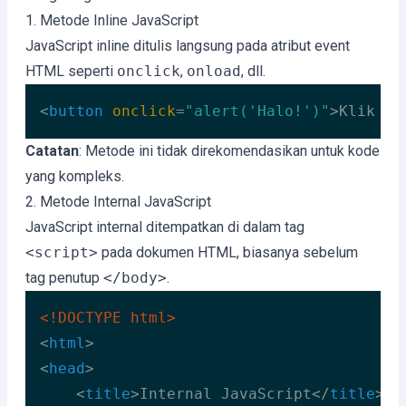
1. Metode Inline JavaScript
JavaScript inline ditulis langsung pada atribut event
HTML seperti
onclick
,
onload
, dll.
<
button
onclick
=
"alert('Halo!')"
>
Klik Sa
Code language:
HTML, XML
(
xml
)
Catatan
: Metode ini tidak direkomendasikan untuk kode
yang kompleks.
2. Metode Internal JavaScript
JavaScript internal ditempatkan di dalam tag
<script>
pada dokumen HTML, biasanya sebelum
tag penutup
</body>
.
<!DOCTYPE 
html
>
<
html
>
<
head
>
<
title
>
Internal JavaScript
</
title
>