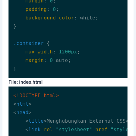
margin
: 
0
;

padding
: 
0
;

background-color
: white;

}

.container
 {

max-width
: 
1200px
;

margin
: 
0
 auto;

}
Code language:
CSS
(
css
)
File: index.html
<!DOCTYPE 
html
>
<
html
>
<
head
>
<
title
>
Menghubungkan External CSS
</
t
<
link
rel
=
"stylesheet"
href
=
"style.c