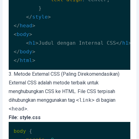
        }

</
style
>
</
head
>
<
body
>
<
h1
>
Judul dengan Internal CSS
</
h1
>
</
body
>
</
html
>
Code language:
HTML, XML
(
xml
)
3. Metode External CSS (Paling Direkomendasikan)
External CSS adalah metode terbaik untuk
menghubungkan CSS ke HTML. File CSS terpisah
dihubungkan menggunakan tag
<link>
di bagian
<head>
.
File: style.css
body
 {
