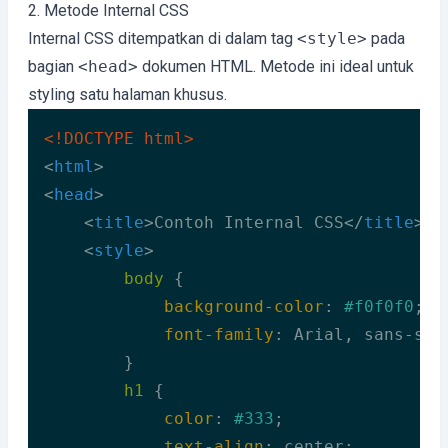
2. Metode Internal CSS
Internal CSS ditempatkan di dalam tag
<style>
pada
bagian
<head>
dokumen HTML. Metode ini ideal untuk
styling satu halaman khusus.
<!DOCTYPE 
html
>
<
html
>
<
head
>
<
title
>
Contoh Internal CSS
</
title
>
<
style
>
body
 {

background-color
: 
#f0f0f0
;

font-family
: Arial, sans-seri
        }

h1
 {

color
: 
#333
;

text-align
: center;
