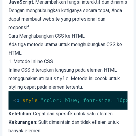
JavaScript
: Menambahkan fungsi interaktif dan dinamis
Dengan menghubungkan ketiganya secara tepat, Anda
dapat membuat website yang profesional dan
responsif.
Cara Menghubungkan CSS ke HTML
Ada tiga metode utama untuk menghubungkan CSS ke
HTML:
1. Metode Inline CSS
Inline CSS diterapkan langsung pada elemen HTML
menggunakan atribut
style
. Metode ini cocok untuk
styling cepat pada elemen tertentu.
<
p
style
=
"color: blue; font-size: 16px;"
Code language:
HTML, XML
(
xml
)
Kelebihan
: Cepat dan spesifik untuk satu elemen
Kekurangan
: Sulit dimaintain dan tidak efisien untuk
banyak elemen