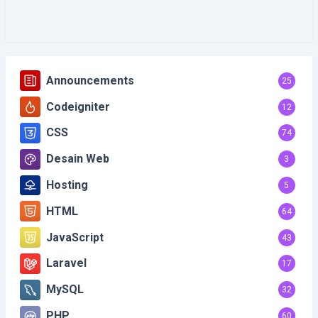
Announcements
25
Codeigniter
12
CSS
74
Desain Web
3
Hosting
5
HTML
64
JavaScript
43
Laravel
17
MySQL
32
PHP
60