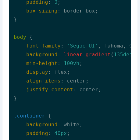
padding
: 
0
;

box-sizing
: border-box;

}

body
 {

font-family
: 
'Segoe UI'
, Tahoma, Gen
background
: 
linear-gradient
(
135deg
, 
min-height
: 
100vh
;

display
: flex;

align-items
: center;

justify-content
: center;

}

.container
 {

background
: white;

padding
: 
40px
;
