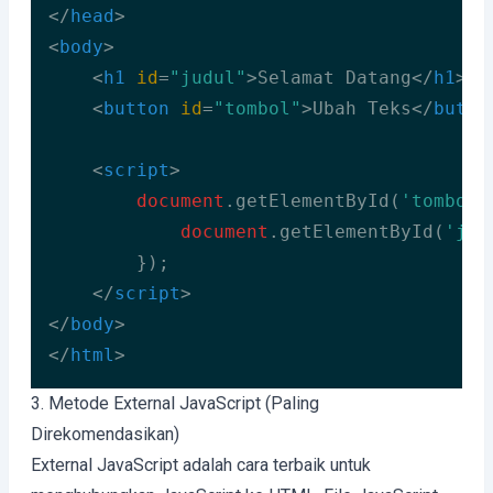
</
head
>
<
body
>
<
h1
id
=
"judul"
>
Selamat Datang
</
h1
>
<
button
id
=
"tombol"
>
Ubah Teks
</
butto
<
script
>
document
.getElementById(
'tombol'
document
.getElementById(
'jud
        });

</
script
>
</
body
>
</
html
>
Code language:
HTML, XML
(
xml
)
3. Metode External JavaScript (Paling
Direkomendasikan)
External JavaScript adalah cara terbaik untuk