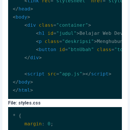
<
link
rel
=
"stylesheet"
href
=
"styles.
</
head
>
<
body
>
<
div
class
=
"container"
>
<
h1
id
=
"judul"
>
Belajar Web Devel
<
p
class
=
"deskripsi"
>
Menghubungk
<
button
id
=
"btnUbah"
class
=
"tomb
</
div
>
<
script
src
=
"app.js"
>
</
script
>
</
body
>
</
html
>
Code language:
HTML, XML
(
xml
)
File: styles.css
* {

margin
: 
0
;
