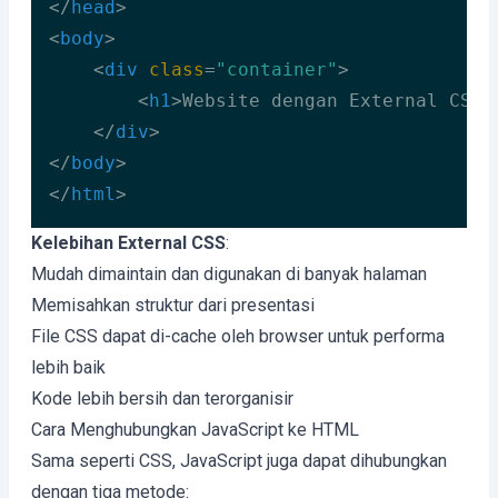
</
head
>
<
body
>
<
div
class
=
"container"
>
<
h1
>
Website dengan External CSS
<
</
div
>
</
body
>
</
html
>
Code language:
HTML, XML
(
xml
)
Kelebihan External CSS
:
Mudah dimaintain dan digunakan di banyak halaman
Memisahkan struktur dari presentasi
File CSS dapat di-cache oleh browser untuk performa
lebih baik
Kode lebih bersih dan terorganisir
Cara Menghubungkan JavaScript ke HTML
Sama seperti CSS, JavaScript juga dapat dihubungkan
dengan tiga metode: