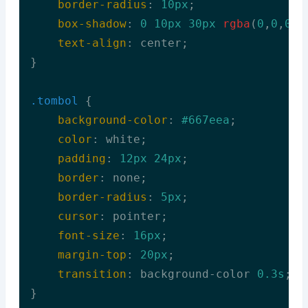
border-radius
: 
10px
;

box-shadow
: 
0
10px
30px
rgba
(
0
,
0
,
0
,
0
text-align
: center;

}

.tombol
 {

background-color
: 
#667eea
;

color
: white;

padding
: 
12px
24px
;

border
: none;

border-radius
: 
5px
;

cursor
: pointer;

font-size
: 
16px
;

margin-top
: 
20px
;

transition
: background-color 
0.3s
;

}
