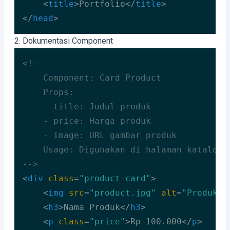
<
title
>
Portfolio
</
title
>
</
head
>
Code language:
HTML, XML
(
xml
)
2. Dokumentasi Component
<!--

    Component: Card Product

    Props: 

    - title: Judul produk

    - price: Harga produk

    - image: URL gambar produk

    Usage: Digunakan di halaman katalog d
-->
<
div
class
=
"product-card"
>
<
img
src
=
"product.jpg"
alt
=
"Produk"
>
<
h3
>
Nama Produk
</
h3
>
<
p
class
=
"price"
>
Rp 100.000
</
p
>