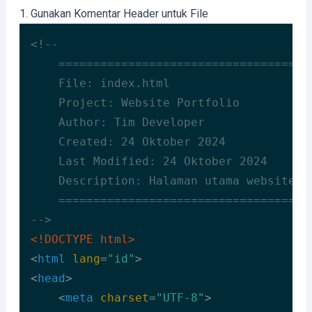
1. Gunakan Komentar Header untuk File
<!--

    =====================================
    File: index.html

    Project: Website Portfolio

    Author: Tim Developer

    Created: 24 Oktober 2024

    Last Modified: 24 Oktober 2024

    Description: Halaman utama website po
    =====================================
-->
<!DOCTYPE 
html
>
<
html
lang
=
"id"
>
<
head
>
<
meta
charset
=
"UTF-8"
>