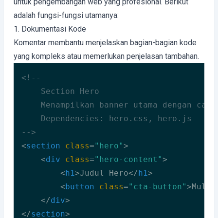
untuk pengembangan web yang profesional. Berikut
adalah fungsi-fungsi utamanya:
1. Dokumentasi Kode
Komentar membantu menjelaskan bagian-bagian kode
yang kompleks atau memerlukan penjelasan tambahan.
<!-- 

    Section Hero

    Menampilkan banner utama dengan call-
    Dependencies: hero.css, hero.js

-->
<
section
class
=
"hero"
>
<
div
class
=
"hero-content"
>
<
h1
>
Judul Hero
</
h1
>
<
button
class
=
"cta-button"
>
Mulai
</
div
>
</
section
>