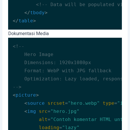
<!-- Data will be populated via 
</
tbody
>
</
table
>
Code language:
HTML, XML
(
xml
)
Dokumentasi Media
<!--

    Hero Image

    Dimensions: 1920x1080px

    Format: WebP with JPG fallback

    Optimization: Lazy loaded, responsive
-->
<
picture
>
<
source
srcset
=
"hero.webp"
type
=
"ima
<
img
src
=
"hero.jpg"
alt
=
"Contoh komentar HTML untuk
loading
=
"lazy"