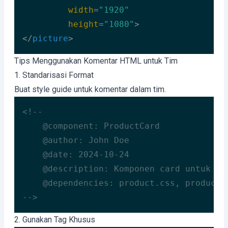
width
=
"1920"
height
=
"1080"
>
</
picture
>
Code language:
HTML, XML
(
xml
)
Tips Menggunakan Komentar HTML untuk Tim
1. Standarisasi Format
Buat style guide untuk komentar dalam tim.
<!--

    @component: ProductCard

    @author: John Doe

    @date: 2024-10-24

    @description: Komponen card untuk men
    @dependencies: product.css, product.j
-->
Code language:
HTML, XML
(
xml
)
2. Gunakan Tag Khusus