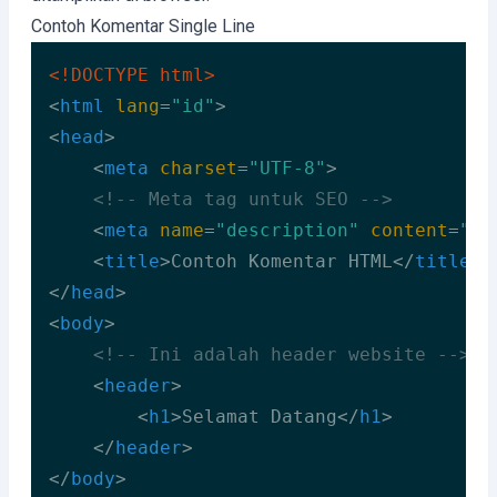
Contoh Komentar Single Line
<!DOCTYPE 
html
>
<
html
lang
=
"id"
>
<
head
>
<
meta
charset
=
"UTF-8"
>
<!-- Meta tag untuk SEO -->
<
meta
name
=
"description"
content
=
"De
<
title
>
Contoh Komentar HTML
</
title
>
</
head
>
<
body
>
<!-- Ini adalah header website -->
<
header
>
<
h1
>
Selamat Datang
</
h1
>
</
header
>
</
body
>