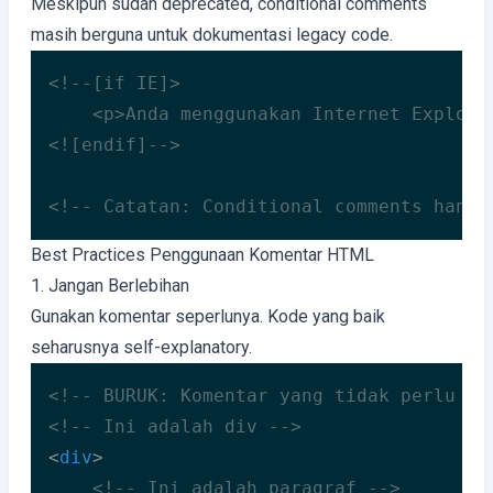
Meskipun sudah deprecated, conditional comments
masih berguna untuk dokumentasi legacy code.
<!--[if IE]>

    <p>Anda menggunakan Internet Explorer
<![endif]-->
<!-- Catatan: Conditional comments hanya
Code language:
HTML, XML
(
xml
)
Best Practices Penggunaan Komentar HTML
1. Jangan Berlebihan
Gunakan komentar seperlunya. Kode yang baik
seharusnya self-explanatory.
<!-- BURUK: Komentar yang tidak perlu --
<!-- Ini adalah div -->
<
div
>
<!-- Ini adalah paragraf -->