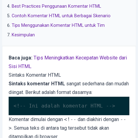
Best Practices Penggunaan Komentar HTML
Contoh Komentar HTML untuk Berbagai Skenario
Tips Menggunakan Komentar HTML untuk Tim
Kesimpulan
Baca juga:
Tips Meningkatkan Kecepatan Website dari
Sisi HTML
Sintaks Komentar HTML
Sintaks komentar HTML
sangat sederhana dan mudah
diingat. Berikut adalah format dasarnya:
<!-- Ini adalah komentar HTML -->
Code language:
HTML, XML
(
xml
)
Komentar dimulai dengan
<!--
dan diakhiri dengan
--
>
. Semua teks di antara tag tersebut tidak akan
ditampilkan di browser.