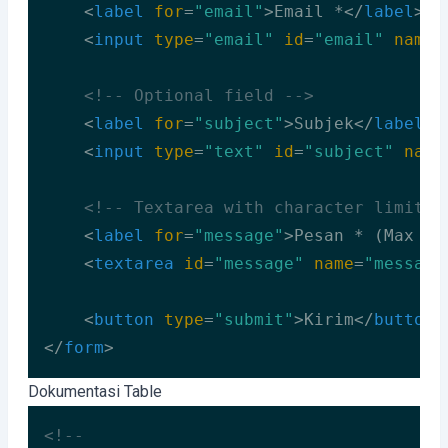
<
label
for
=
"email"
>
Email *
</
label
>
<
input
type
=
"email"
id
=
"email"
name
=
<!-- Optional field -->
<
label
for
=
"subject"
>
Subjek
</
label
>
<
input
type
=
"text"
id
=
"subject"
name
<!-- Textarea with character limit -
<
label
for
=
"message"
>
Pesan * (Max 50
<
textarea
id
=
"message"
name
=
"message
<
button
type
=
"submit"
>
Kirim
</
button
>
</
form
>
Code language:
HTML, XML
(
xml
)
Dokumentasi Table
<!--
