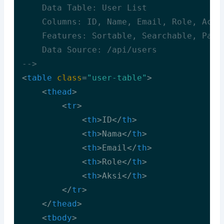
    Data Table: User List

    Columns: ID, Name, Email, Role, Actio
    Features: Sortable, Searchable, Pagin
    Data Source: /api/users

-->
<
table
class
=
"user-table"
>
<
thead
>
<
tr
>
<
th
>
ID
</
th
>
<
th
>
Nama
</
th
>
<
th
>
Email
</
th
>
<
th
>
Role
</
th
>
<
th
>
Aksi
</
th
>
</
tr
>
</
thead
>
<
tbody
>