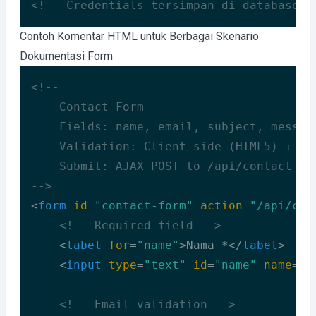
<!-- Credentials tersimpan di database t
Code language:
HTML, XML
(
xml
)
Contoh Komentar HTML untuk Berbagai Skenario
Dokumentasi Form
<!--

    Contact Form

    Fields: name, email, subject, message
    Validation: Client-side (HTML5) + Ser
    Submit: AJAX POST to /api/contact

-->
<
form
id
=
"contact-form"
action
=
"/api/con
<!-- Required field -->
<
label
for
=
"name"
>
Nama *
</
label
>
<
input
type
=
"text"
id
=
"name"
name
=
"n
<!-- Email validation -->