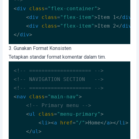
<
div
class
=
"flex-container"
>
<
div
class
=
"flex-item"
>
Item 1
</
div
>
<
div
class
=
"flex-item"
>
Item 2
</
div
>
</
div
>
Code language:
HTML, XML
(
xml
)
3. Gunakan Format Konsisten
Tetapkan standar format komentar dalam tim.
<!-- ==================== -->
<!-- NAVIGATION SECTION   -->
<!-- ==================== -->
<
nav
class
=
"main-nav"
>
<!-- Primary menu -->
<
ul
class
=
"menu-primary"
>
<
li
>
<
a
href
=
"/"
>
Home
</
a
>
</
li
>
</
ul
>