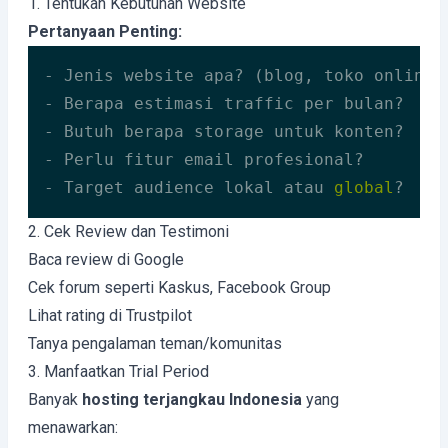
1. Tentukan Kebutuhan Website
Pertanyaan Penting:
- Jenis website apa? (blog, toko online, 
- Berapa estimasi traffic per bulan?

- Butuh berapa storage untuk konten?

- Perlu fitur email profesional?

- Target audience lokal atau 
global
?
Code language:
PHP
(
php
)
2. Cek Review dan Testimoni
Baca review di Google
Cek forum seperti Kaskus, Facebook Group
Lihat rating di Trustpilot
Tanya pengalaman teman/komunitas
3. Manfaatkan Trial Period
Banyak
hosting terjangkau Indonesia
yang
menawarkan: