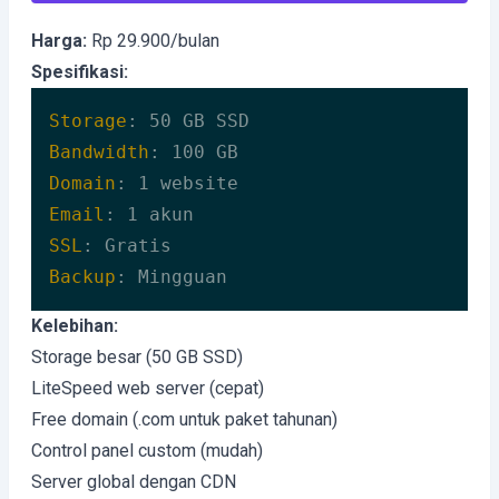
Harga:
Rp 29.900/bulan
Spesifikasi:
Storage
Bandwidth
Domain
Email
SSL
Backup
: Mingguan
Code language:
HTTP
(
http
)
Kelebihan:
Storage besar (50 GB SSD)
LiteSpeed web server (cepat)
Free domain (.com untuk paket tahunan)
Control panel custom (mudah)
Server global dengan CDN