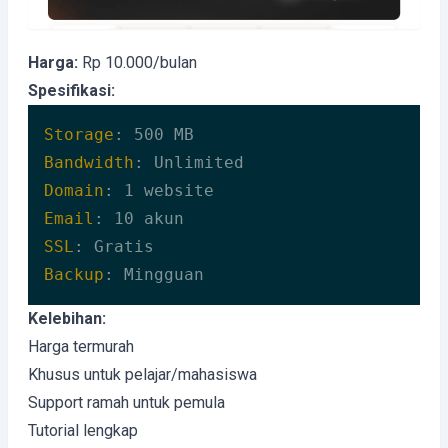
Harga:
Rp 10.000/bulan
Spesifikasi:
Storage
Bandwidth
Domain
Email
SSL
Backup
: Mingguan
Code language:
HTTP
(
http
)
Kelebihan:
Harga termurah
Khusus untuk pelajar/mahasiswa
Support ramah untuk pemula
Tutorial lengkap