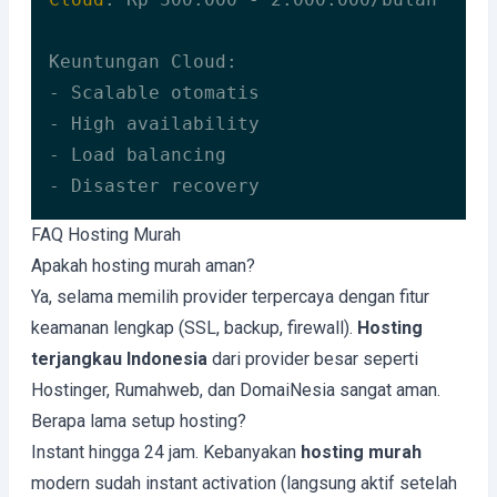
Keuntungan Cloud:

- Scalable otomatis

- High availability

- Load balancing

- Disaster recovery
Code language:
HTTP
(
http
)
FAQ Hosting Murah
Apakah hosting murah aman?
Ya, selama memilih provider terpercaya dengan fitur
keamanan lengkap (SSL, backup, firewall).
Hosting
terjangkau Indonesia
dari provider besar seperti
Hostinger, Rumahweb, dan DomaiNesia sangat aman.
Berapa lama setup hosting?
Instant hingga 24 jam. Kebanyakan
hosting murah
modern sudah instant activation (langsung aktif setelah