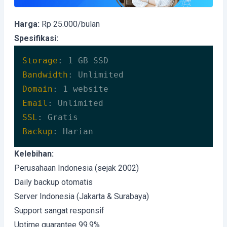
Harga:
Rp 25.000/bulan
Spesifikasi:
Storage
Bandwidth
Domain
Email
SSL
Backup
: Harian
Code language:
HTTP
(
http
)
Kelebihan:
Perusahaan Indonesia (sejak 2002)
Daily backup otomatis
Server Indonesia (Jakarta & Surabaya)
Support sangat responsif
Uptime guarantee 99.9%