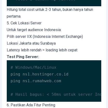
Hitung total cost untuk 2-3 tahun, bukan hanya tahun
pertama.
5. Cek Lokasi Server
Untuk target audience Indonesia:
Pilih server IIX (Indonesia Internet Exchange)
Lokasi Jakarta atau Surabaya
Latency lebih rendah = loading lebih cepat
Test Ping Server:
# Windows/Mac/Linux
ping ns1.hostinger.co.id

ping ns1.rumahweb.com

# Hasil bagus: < 50ms untuk server Indon
Code language:
PHP
(
php
)
6. Pastikan Ada Fitur Penting