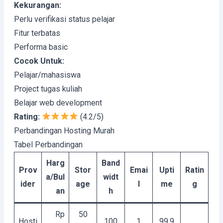
Kekurangan:
Perlu verifikasi status pelajar
Fitur terbatas
Performa basic
Cocok Untuk:
Pelajar/mahasiswa
Project tugas kuliah
Belajar web development
Rating:
(4.2/5)
Perbandingan Hosting Murah
Tabel Perbandingan
Harg
Band
Prov
Stor
Emai
Upti
Ratin
a/Bul
widt
ider
age
l
me
g
an
h
Rp
50
Hosti
100
1
99.9