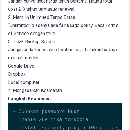
Jangan hanya lihat harga tahun pertama. Hitung total
cost 2-3 tahun termasuk renewal.
2. Memilih Unlimited Tanpa Batas
“Unlimited” biasanya ada fair usage policy. Baca Terms
of Service dengan teliti.
3. Tidak Backup Sendiri
Jangan andalkan backup hosting saja. Lakukan backup
manual rutin ke:
Google Drive
Dropbox
Local computer
4. Mengabaikan Keamanan
Langkah Keamanan:
- Gunakan password kuat

- Enable 2FA jika tersedia

- Install security plugin (Wordfence, iTh