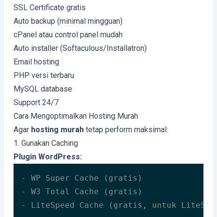
SSL Certificate gratis
Auto backup (minimal mingguan)
cPanel atau control panel mudah
Auto installer (Softaculous/Installatron)
Email hosting
PHP versi terbaru
MySQL database
Support 24/7
Cara Mengoptimalkan Hosting Murah
Agar
hosting murah
tetap perform maksimal:
1. Gunakan Caching
Plugin WordPress:
- WP Super Cache (gratis)

- W3 Total Cache (gratis)

- LiteSpeed Cache (gratis, untuk LiteSpe