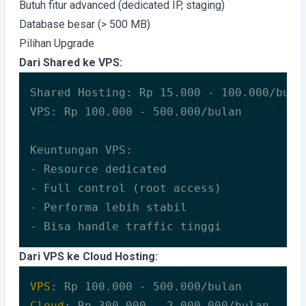
Butuh fitur advanced (dedicated IP, staging)
Database besar (> 500 MB)
Pilihan Upgrade
Dari Shared ke VPS:
Shared Hosting: Rp 15.000 - 100.000/bulan
VPS: Rp 100.000 - 500.000/bulan

Keuntungan VPS:

- Resource dedicated

- Full control (root access)

- Performa lebih stabil

- Bisa handle traffic tinggi
Dari VPS ke Cloud Hosting:
VPS
Cloud
: Rp 300.000 - 2.000.000/bulan
