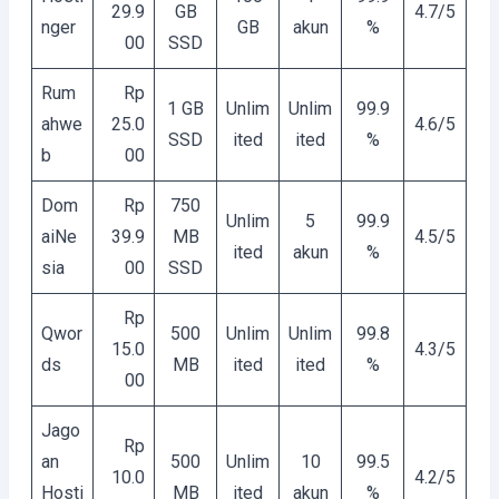
29.9
GB
4.7/5
nger
GB
akun
%
00
SSD
Rum
Rp
1 GB
Unlim
Unlim
99.9
ahwe
25.0
4.6/5
SSD
ited
ited
%
b
00
Dom
Rp
750
Unlim
5
99.9
aiNe
39.9
MB
4.5/5
ited
akun
%
sia
00
SSD
Rp
Qwor
500
Unlim
Unlim
99.8
15.0
4.3/5
ds
MB
ited
ited
%
00
Jago
Rp
an
500
Unlim
10
99.5
10.0
4.2/5
Hosti
MB
ited
akun
%