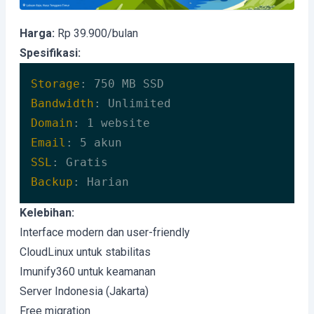
Harga:
Rp 39.900/bulan
Spesifikasi:
Storage
Bandwidth
Domain
Email
SSL
Backup
: Harian
Code language:
HTTP
(
http
)
Kelebihan:
Interface modern dan user-friendly
CloudLinux untuk stabilitas
Imunify360 untuk keamanan
Server Indonesia (Jakarta)
Free migration