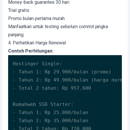
Money-back guarantee 30 hari
Trial gratis
Promo bulan pertama murah
Manfaatkan untuk testing sebelum commit jangka
panjang.
4. Perhatikan Harga Renewal
Contoh Perhitungan:
Hostinger Single:

- Tahun 1: Rp 29.900/bulan (promo)

- Tahun 2: Rp 49.900/bulan (harga normal)
- Total 2 tahun: Rp 957.600

Rumahweb SSD Starter:

- Tahun 1: Rp 25.000/bulan

- Tahun 2: Rp 35.000/bulan

- Total 2 tahun: Rp 720.000