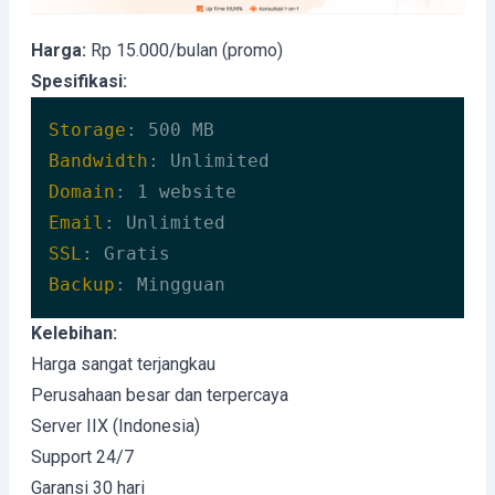
Harga:
Rp 15.000/bulan (promo)
Spesifikasi:
Storage
Bandwidth
Domain
Email
SSL
Backup
: Mingguan
Code language:
HTTP
(
http
)
Kelebihan:
Harga sangat terjangkau
Perusahaan besar dan terpercaya
Server IIX (Indonesia)
Support 24/7
Garansi 30 hari