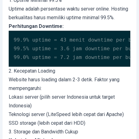
1. Uptime Minimal 99.5%
Uptime adalah persentase waktu server online. Hosting
berkualitas harus memiliki uptime minimal 99.5%.
Perhitungan Downtime:
99.9% uptime = 43 menit downtime per bula
99.5% uptime = 3.6 jam downtime per bulan
99.0% uptime = 7.2 jam downtime per bula
2. Kecepatan Loading
Website harus loading dalam 2-3 detik. Faktor yang
mempengaruhi:
Lokasi server (pilih server Indonesia untuk target
Indonesia)
Teknologi server (LiteSpeed lebih cepat dari Apache)
SSD storage (lebih cepat dari HDD)
3. Storage dan Bandwidth Cukup