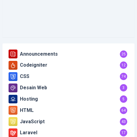
Announcements
25
Codeigniter
12
CSS
74
Desain Web
3
Hosting
5
HTML
64
JavaScript
43
Laravel
17