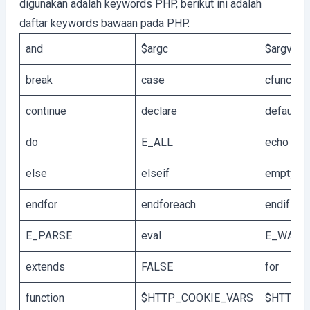
digunakan adalah keywords PHP, berikut ini adalah
daftar keywords bawaan pada PHP.
and
$argc
$argv
break
case
cfunction
continue
declare
default
do
E_ALL
echo
else
elseif
empty
endfor
endforeach
endif
E_PARSE
eval
E_WARN
extends
FALSE
for
function
$HTTP_COOKIE_VARS
$HTTP_