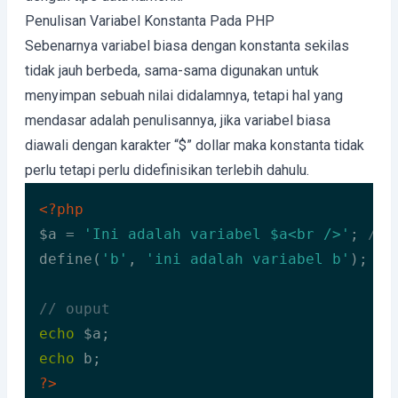
Penulisan Variabel Konstanta Pada PHP
Sebenarnya variabel biasa dengan konstanta sekilas
tidak jauh berbeda, sama-sama digunakan untuk
menyimpan sebuah nilai didalamnya, tetapi hal yang
mendasar adalah penulisannya, jika variabel biasa
diawali dengan karakter “$” dollar maka konstanta tidak
perlu tetapi perlu didefinisikan terlebih dahulu.
<?php
$a = 
'Ini adalah variabel $a<br />'
; 
// 
define(
'b'
, 
'ini adalah variabel b'
); 
//
// ouput
echo
echo
?>