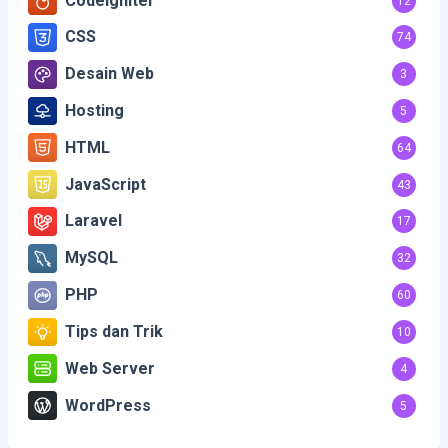
Codeigniter
12
CSS
74
Desain Web
3
Hosting
5
HTML
64
JavaScript
43
Laravel
17
MySQL
32
PHP
60
Tips dan Trik
10
Web Server
4
WordPress
5