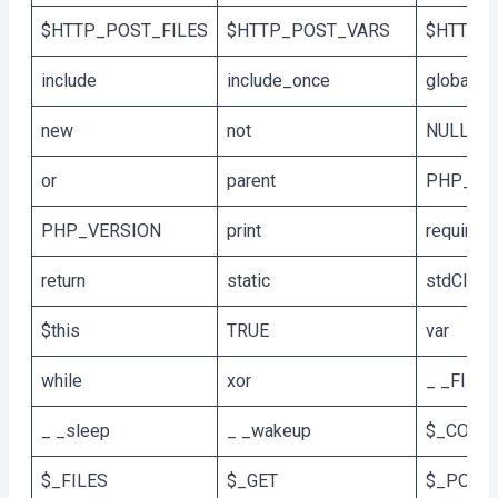
$HTTP_POST_FILES
$HTTP_POST_VARS
$HTTP_
include
include_once
global
new
not
NULL
or
parent
PHP_OS
PHP_VERSION
print
require
return
static
stdClass
$this
TRUE
var
while
xor
_ _FILE_
_ _sleep
_ _wakeup
$_COOKI
$_FILES
$_GET
$_POST