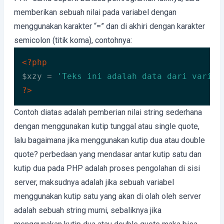
memberikan sebuah nilai pada variabel dengan
menggunakan karakter “=” dan di akhiri dengan karakter
semicolon (titik koma), contohnya:
<?php
$xzy = 
'Teks ini adalah data dari variab
?>
Code language:
HTML, XML
(
xml
)
Contoh diatas adalah pemberian nilai string sederhana
dengan menggunakan kutip tunggal atau single quote,
lalu bagaimana jika menggunakan kutip dua atau double
quote? perbedaan yang mendasar antar kutip satu dan
kutip dua pada PHP adalah proses pengolahan di sisi
server, maksudnya adalah jika sebuah variabel
menggunakan kutip satu yang akan di olah oleh server
adalah sebuah string murni, sebaliknya jika