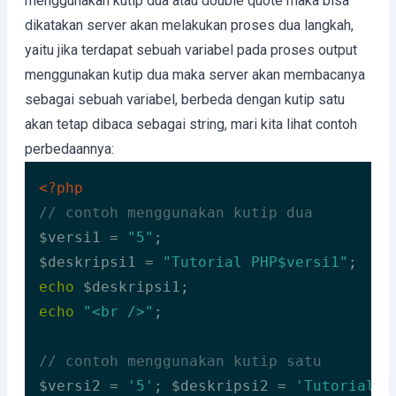
menggunakan kutip dua atau double quote maka bisa
dikatakan server akan melakukan proses dua langkah,
yaitu jika terdapat sebuah variabel pada proses output
menggunakan kutip dua maka server akan membacanya
sebagai sebuah variabel, berbeda dengan kutip satu
akan tetap dibaca sebagai string, mari kita lihat contoh
perbedaannya:
<?php
// contoh menggunakan kutip dua 
$versi1 = 
"5"
; 

$deskripsi1 = 
"Tutorial PHP$versi1"
echo
echo
"<br />"
;

// contoh menggunakan kutip satu 
$versi2 = 
'5'
; $deskripsi2 = 
'Tutorial P