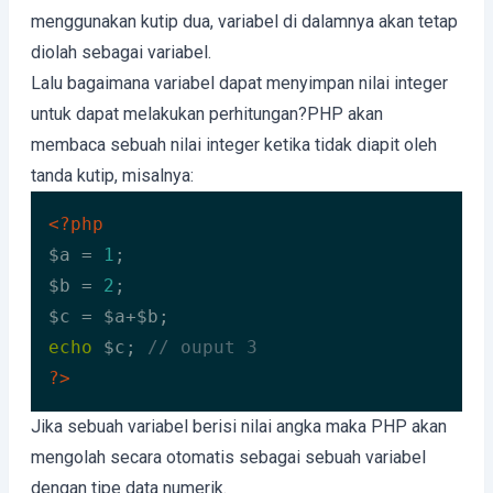
menggunakan kutip dua, variabel di dalamnya akan tetap
diolah sebagai variabel.
Lalu bagaimana variabel dapat menyimpan nilai integer
untuk dapat melakukan perhitungan?PHP akan
membaca sebuah nilai integer ketika tidak diapit oleh
tanda kutip, misalnya:
<?php
$a = 
1
; 

$b = 
2
; 

echo
 $c; 
// ouput 3
?>
Code language:
HTML, XML
(
xml
)
Jika sebuah variabel berisi nilai angka maka PHP akan
mengolah secara otomatis sebagai sebuah variabel
dengan tipe data numerik.