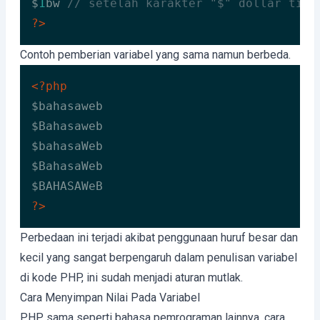
$
1
bw 
// setelah karakter "$" dollar tida
?>
Code language:
HTML, XML
(
xml
)
Contoh pemberian variabel yang sama namun berbeda.
<?php
$bahasaweb 

$Bahasaweb 

$bahasaWeb 

$BahasaWeb 

?>
Code language:
HTML, XML
(
xml
)
Perbedaan ini terjadi akibat penggunaan huruf besar dan
kecil yang sangat berpengaruh dalam penulisan variabel
di kode PHP, ini sudah menjadi aturan mutlak.
Cara Menyimpan Nilai Pada Variabel
PHP sama seperti bahasa pemrograman lainnya, cara