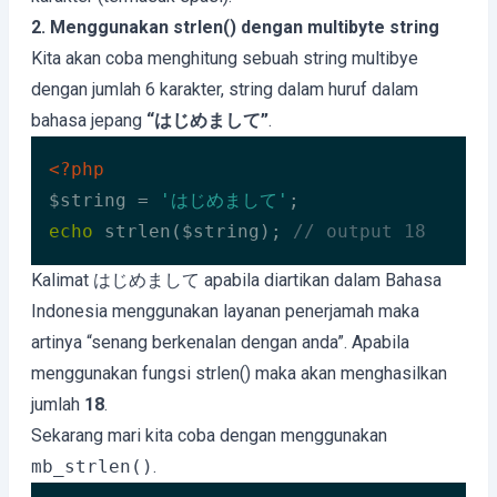
2. Menggunakan strlen() dengan multibyte string
Kita akan coba menghitung sebuah string multibye
dengan jumlah 6 karakter, string dalam huruf dalam
bahasa jepang
“はじめまして”
.
<?php
$string = 
'はじめまして'
echo
 strlen($string); 
// output 18
Code language:
HTML, XML
(
xml
)
Kalimat はじめまして apabila diartikan dalam Bahasa
Indonesia menggunakan layanan penerjamah maka
artinya “senang berkenalan dengan anda”. Apabila
menggunakan fungsi strlen() maka akan menghasilkan
jumlah
18
.
Sekarang mari kita coba dengan menggunakan
mb_strlen()
.