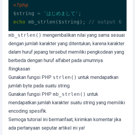
<?php
$string = 
'はじめまして'
echo
 mb_strlen($string); 
// output 6
Code language:
HTML, XML
(
xml
)
mb_strlen()
mengembalikan nilai yang sama sesuai
dengan jumlah karakter yang ditentukan, karena karakter
dalam huruf jepang tersebut memiliki pengkodean yang
berbeda dengan huruf alfabet pada umumnya.
Ringkasan
Gunakan fungsi PHP
strlen()
untuk mendapatkan
jumlah byte pada suatu string.
Gunakan fungsi PHP
mb_strlen()
untuk
mendapatkan jumlah karakter suatu string yang memiliki
encoding spesifik.
Semoga tutorial ini bermanfaat, kirimkan komentar jika
ada pertanyaan seputar artikel ini ya!