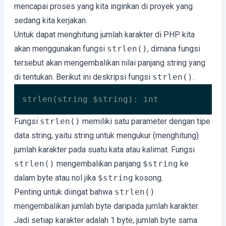
mencapai proses yang kita inginkan di proyek yang
sedang kita kerjakan.
Untuk dapat menghitung jumlah karakter di PHP kita
akan menggunakan fungsi
strlen()
, dimana fungsi
tersebut akan mengembalikan nilai panjang string yang
di tentukan. Berikut ini deskripsi fungsi
strlen()
.
strlen(string $string): int
Code language:
PHP
(
php
)
Fungsi
strlen()
memiliki satu parameter dengan tipe
data string, yaitu string untuk mengukur (menghitung)
jumlah karakter pada suatu kata atau kalimat. Fungsi
strlen()
mengembalikan panjang
$string
ke
dalam byte atau nol jika
$string
kosong.
Penting untuk diingat bahwa
strlen()
mengembalikan jumlah byte daripada jumlah karakter.
Jadi setiap karakter adalah 1 byte, jumlah byte sama