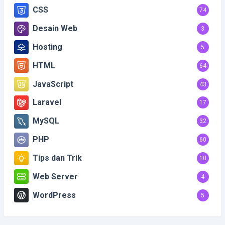
CSS
74
Desain Web
3
Hosting
5
HTML
64
JavaScript
43
Laravel
17
MySQL
32
PHP
60
Tips dan Trik
10
Web Server
4
WordPress
5