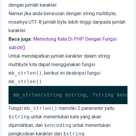
dengan jumlah karakter.
Namun jika anda berurusan dengan string multibyte,
misalnya UTF-8 jumlah byte lebih tinggi daripada jumlah
karakter.
Baca juga:
Memotong Kata Di PHP Dengan Fungsi
substr()
Untuk mendapatkan jumlah karakter dalam string
multibyte kita dapat menggunakan fungsi
mb_strlen()
, berikut ini deskripsi fungsi
mb_strlen()
.
mb_strlen(string $string, ?string $encod
Code language:
PHP
(
php
)
Fungsi
mb_strlen()
memiliki 2 parameter yaitu
$string
untuk menentukan kata yang akan
dijumlahkan, dan
$encoding
untuk menentukan
pengkodean karakter dari
$string
.