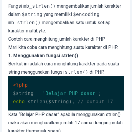
Fungsi
mb_strlen()
mengembalikan jumlah karakter
dalam
$string
yang memiliki
$encoding
.
mb_strlen()
mengembalikan satu untuk setiap
karakter multibyte.
Contoh cara menghitung jumlah karakter di PHP
Mari kita coba cara menghitung suatu karakter di PHP.
1. Menggunakan fungsi strlen()
Berikut ini adalah cara menghitung karakter pada suatu
string menggunakan fungsi
strlen()
di PHP.
<?php
$string = 
'Belajar PHP dasar'
echo
 strlen($string); 
// output 17
Code language:
HTML, XML
(
xml
)
Kata “Belajar PHP dasar” apabila menggunakan strlen()
maka akan menghasilkan jumlah 17 sama dengan jumlah
karakter (termasuk spasi).