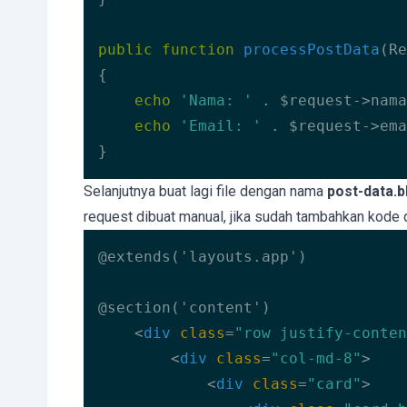
public
function
processPostData
(Re
{

echo
'Nama: '
 . $request->nama
echo
'Email: '
 . $request->ema
}
Code language:
PHP
(
php
)
Selanjutnya buat lagi file dengan nama
post-data.b
request dibuat manual, jika sudah tambahkan kode d
@extends('layouts.app')

@section('content')

<
div
class
=
"row justify-conten
<
div
class
=
"col-md-8"
>
<
div
class
=
"card"
>