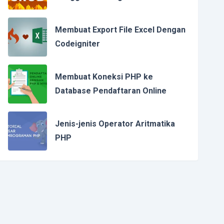
"
>
Membuat Export File Excel Dengan
n() }}"
>
Codeigniter
Membuat Koneksi PHP ke
rm-control"
>
Database Pendaftaran Online
Jenis-jenis Operator Aritmatika
PHP
"form-control"
>
ta
</
button
>