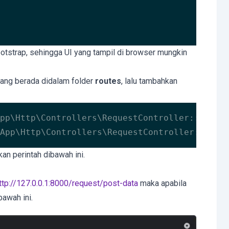
otstrap, sehingga UI yang tampil di browser mungkin
ang berada didalam folder
routes
, lalu tambahkan
pp\Http\Controllers\RequestController::class
App\Http\Controllers\RequestController::clas
kan perintah dibawah ini.
ttp://127.0.0.1:8000/request/post-data
maka apabila
awah ini.