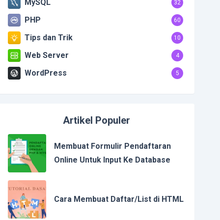
MySQL
32
PHP
60
Tips dan Trik
10
Web Server
4
WordPress
5
Artikel Populer
Membuat Formulir Pendaftaran
Online Untuk Input Ke Database
Cara Membuat Daftar/List di HTML