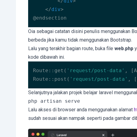
</
div
>
</
div
>
@endsection
Code language:
HTML, XML
(
xml
)
Oia sebagai catatan disini penulis menggunakan Bo
berbeda jika kamu tidak menggunakan Bootstrap.
Lalu yang terakhir bagian route, buka file
web.php
y
kode dibawah ini.
Route::get(
'request/post-data'
, [A
Route::post(
'request/post-data'
, [
Code language:
PHP
(
php
)
Selanjutnya jalakan projek belajar laravel mengguna
php artisan serve
Lalu akses di browser anda menggunakan alamat
h
sudah sesuai akan nampak seperti pada gambar dib