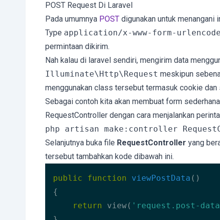
POST Request Di Laravel
Pada umumnya
POST
digunakan untuk menangani i
Type
application/x-www-form-urlencod
permintaan dikirim.
Nah kalau di laravel sendiri, mengirim data mengg
Illuminate\Http\Request
meskipun sebenarn
menggunakan class tersebut termasuk cookie dan 
Sebagai contoh kita akan membuat form sederhana,
RequestController dengan cara menjalankan perinta
php artisan make:controller Request
Selanjutnya buka file
RequestController
yang bera
tersebut tambahkan kode dibawah ini.
public
function
viewPostData
()
{

return
 view(
'request.post-data
}
