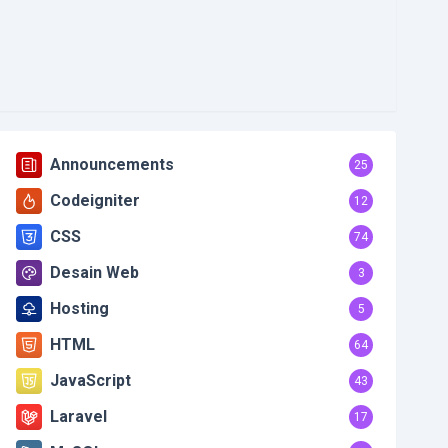
Announcements
25
Codeigniter
12
CSS
74
Desain Web
3
Hosting
5
HTML
64
JavaScript
43
Laravel
17