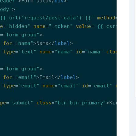
eader"
>
Form Data
</
div
>
ody"
>
{{ url('request/post-data') }}"
method
=
"POST
e
=
"hidden"
name
=
"_token"
value
=
"{{ csrf_toke
=
"form-group"
>
for
=
"nama"
>
Nama
</
label
>
type
=
"text"
name
=
"nama"
id
=
"nama"
class
=
"fo
=
"form-group"
>
for
=
"email"
>
Email
</
label
>
type
=
"email"
name
=
"email"
id
=
"email"
class
=
pe
=
"submit"
class
=
"btn btn-primary"
>
Kirim Da