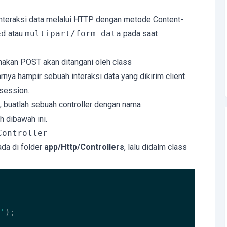
nteraksi data melalui HTTP dengan metode Content-
ed
atau
multipart/form-data
pada saat
unakan POST akan ditangani oleh class
ya hampir sebuah interaksi data yang dikirim client
session.
 buatlah sebuah controller dengan nama
h dibawah ini.
Controller
da di folder
app/Http/Controllers
, lalu didalm class
'
);
