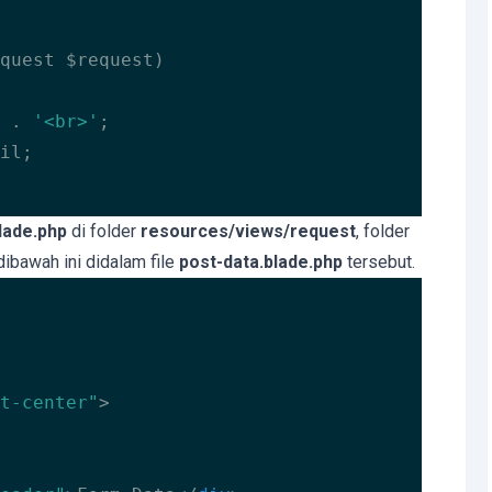
quest $request)
 . 
'<br>'
;

il;

lade.php
di folder
resources/views/request
, folder
ibawah ini didalam file
post-data.blade.php
tersebut.
t-center"
>