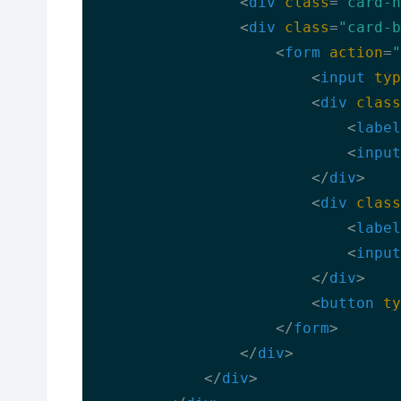
<
div
class
=
"card-h
<
div
class
=
"card-b
<
form
action
=
"
<
input
typ
<
div
class
<
label
<
input
</
div
>
<
div
class
<
label
<
input
</
div
>
<
button
ty
</
form
>
</
div
>
</
div
>