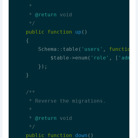
     *

     * 
@return
 void

     */
public
function
up
()
{

        Schema::table(
'users'
, 
function
            $table->enum(
'role'
, [
'admin
        });

    }

/**

     * Reverse the migrations.

     *

     * 
@return
 void

     */
public
function
down
()