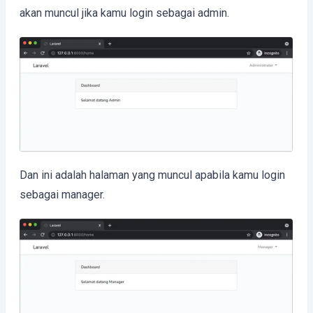
akan muncul jika kamu login sebagai admin.
Dan ini adalah halaman yang muncul apabila kamu login
sebagai manager.