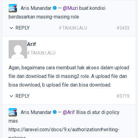
Aris Munandar
—
@Muzi
buat kondisi
berdasarkan masing-masing role
REPLY
4 TAHUN LALU
#2433
Arif
4 TAHUN LALU
Agan, bagaimana cara membuat hak akses dalam upload
file dan download file di masing2 role. A upload file dan
bisa download, b upload file dan bisa download.
REPLY
#3719
Aris Munandar
—
@Arif
Bisa di atur di policy
mas
https://laravel.com/docs/9.x/authorization#writing-