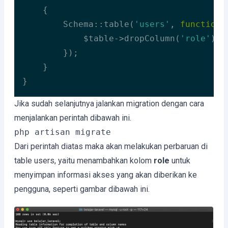
{

        Schema::table(
'users'
, 
function
            $table->dropColumn(
'role'
);

        });

    }

}
Code language:
HTML, XML
(
xml
)
Jika sudah selanjutnya jalankan migration dengan cara
menjalankan perintah dibawah ini.
php artisan migrate
Dari perintah diatas maka akan melakukan perbaruan di
table users, yaitu menambahkan kolom
role
untuk
menyimpan informasi akses yang akan diberikan ke
pengguna, seperti gambar dibawah ini.