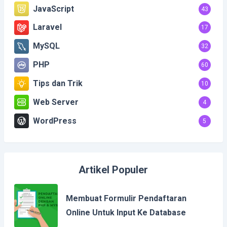
JavaScript
43
Laravel
17
MySQL
32
PHP
60
Tips dan Trik
10
Web Server
4
WordPress
5
Artikel Populer
Membuat Formulir Pendaftaran
Online Untuk Input Ke Database