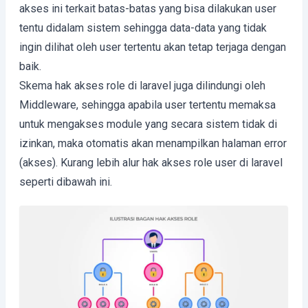
akses ini terkait batas-batas yang bisa dilakukan user
tentu didalam sistem sehingga data-data yang tidak
ingin dilihat oleh user tertentu akan tetap terjaga dengan
baik.
Skema hak akses role di laravel juga dilindungi oleh
Middleware, sehingga apabila user tertentu memaksa
untuk mengakses module yang secara sistem tidak di
izinkan, maka otomatis akan menampilkan halaman error
(akses). Kurang lebih alur hak akses role user di laravel
seperti dibawah ini.