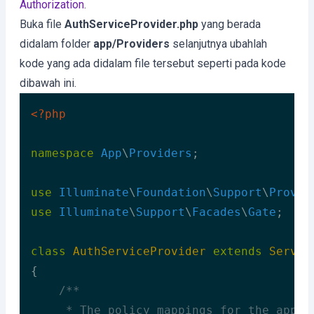
Authorization
.
Buka file
AuthServiceProvider.php
yang berada
didalam folder
app/Providers
selanjutnya ubahlah
kode yang ada didalam file tersebut seperti pada kode
dibawah ini.
<?php
namespace
App
\
Providers
;

use
Illuminate
\
Foundation
\
Support
\
Provid
use
Illuminate
\
Support
\
Facades
\
Gate
;

class
AuthServiceProvider
extends
Servic
{

/**

     * The policy mappings for the applic