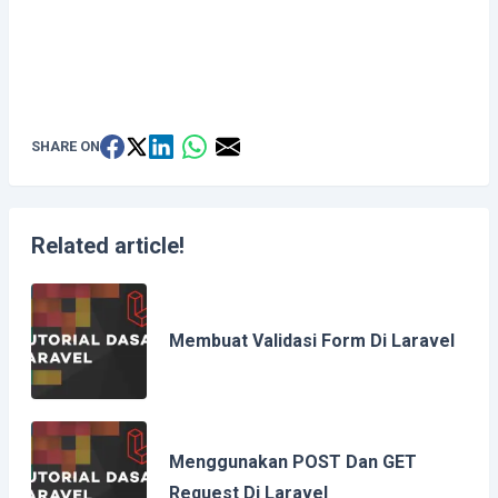
SHARE ON
Related article!
Membuat Validasi Form Di Laravel
Menggunakan POST Dan GET
Request Di Laravel