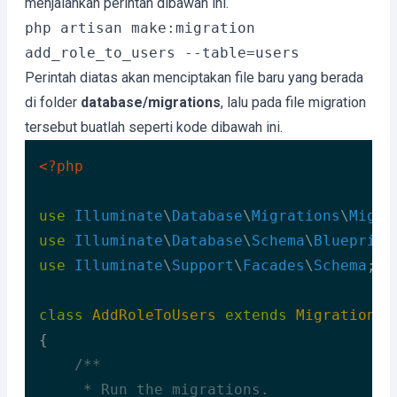
menjalankan perintah dibawah ini.
php artisan make:migration 
add_role_to_users --table=users
Perintah diatas akan menciptakan file baru yang berada
di folder
database/migrations
, lalu pada file migration
tersebut buatlah seperti kode dibawah ini.
<?php
use
Illuminate
\
Database
\
Migrations
\
Migra
use
Illuminate
\
Database
\
Schema
\
Blueprint
use
Illuminate
\
Support
\
Facades
\
Schema
;

class
AddRoleToUsers
extends
Migration
{

/**

     * Run the migrations.
