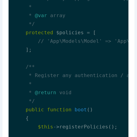
     *

     * 
@var
 array

     */
protected
 $policies = [

// 'App\Models\Model' => 'App\Po
    ];

/**

     * Register any authentication / auth
     *

     * 
@return
 void

     */
public
function
boot
()
{

$this
->registerPolicies();
