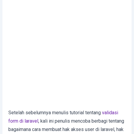
Setelah sebelumnya menulis tutorial tentang
validasi
form di laravel
, kali ini penulis mencoba berbagi tentang
bagaimana cara membuat hak akses user di laravel, hak