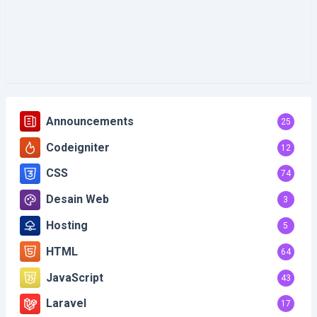
Announcements
25
Codeigniter
12
CSS
74
Desain Web
3
Hosting
5
HTML
64
JavaScript
43
Laravel
17