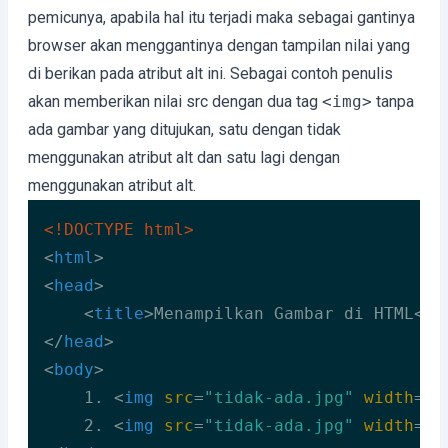
pemicunya, apabila hal itu terjadi maka sebagai gantinya
browser akan menggantinya dengan tampilan nilai yang
di berikan pada atribut alt ini. Sebagai contoh penulis
akan memberikan nilai src dengan dua tag
<img>
tanpa
ada gambar yang ditujukan, satu dengan tidak
menggunakan atribut alt dan satu lagi dengan
menggunakan atribut alt.
<!DOCTYPE 
html
>
<
html
>
<
head
>
<
title
>
Menampilkan Gambar di HTML
</
t
</
head
>
<
body
>
    1. 
<
img
src
=
"tidak-ada.jpg"
width
=
"4
    2. 
<
img
src
=
"tidak-ada.jpg"
width
=
"4