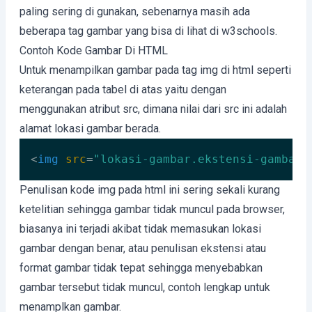
paling sering di gunakan, sebenarnya masih ada
beberapa tag gambar yang bisa di lihat di w3schools.
Contoh Kode Gambar Di HTML
Untuk menampilkan gambar pada tag img di html seperti
keterangan pada tabel di atas yaitu dengan
menggunakan atribut src, dimana nilai dari src ini adalah
alamat lokasi gambar berada.
<
img
src
=
"lokasi-gambar.ekstensi-gambar"
Code language:
HTML, XML
(
xml
)
Penulisan kode img pada html ini sering sekali kurang
ketelitian sehingga gambar tidak muncul pada browser,
biasanya ini terjadi akibat tidak memasukan lokasi
gambar dengan benar, atau penulisan ekstensi atau
format gambar tidak tepat sehingga menyebabkan
gambar tersebut tidak muncul, contoh lengkap untuk
menamplkan gambar.