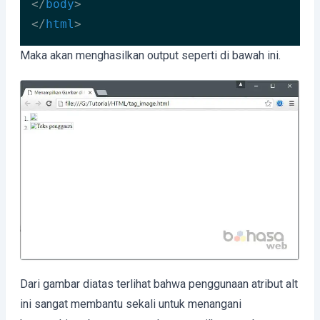
</
body
>
</
html
>
Code language:
HTML, XML
(
xml
)
Maka akan menghasilkan output seperti di bawah ini.
Dari gambar diatas terlihat bahwa penggunaan atribut alt
ini sangat membantu sekali untuk menangani