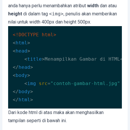
anda hanya perlu menambahkan atribut
width
dan atau
height
di dalam tag
<img>
, penulis akan memberikan
nilai untuk width 400px dan height 500px.
<!DOCTYPE 
html
>
<
html
>
<
head
>
<
title
>
Menampilkan Gambar di HTML
</
t
</
head
>
<
body
>
<
img
src
=
"contoh-gambar-html.jpg"
wi
</
body
>
</
html
>
Code language:
HTML, XML
(
xml
)
Dari kode html di atas maka akan menghasilkan
tampilan seperti di bawah ini.