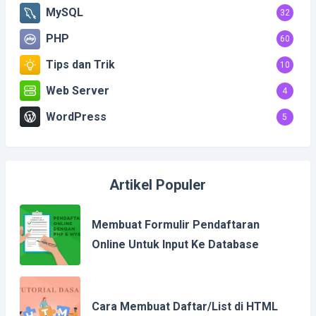
MySQL
32
PHP
60
Tips dan Trik
10
Web Server
4
WordPress
5
Artikel Populer
Membuat Formulir Pendaftaran
Online Untuk Input Ke Database
Cara Membuat Daftar/List di HTML