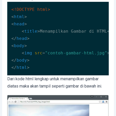
<!DOCTYPE 
html
>
<
html
>
<
head
>
<
title
>
Menampilkan Gambar di HTML
</
t
</
head
>
<
body
>
<
img
src
=
"contoh-gambar-html.jpg"
>
</
body
>
</
html
>
Code language:
HTML, XML
(
xml
)
Dari kode html lengkap untuk menampilkan gambar
diatas maka akan tampil seperti gambar di bawah ini.