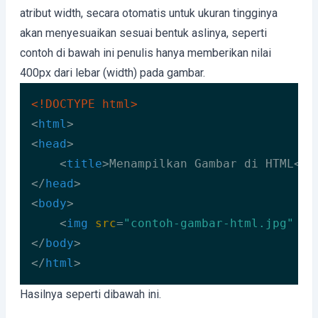
atribut width, secara otomatis untuk ukuran tingginya
akan menyesuaikan sesuai bentuk aslinya, seperti
contoh di bawah ini penulis hanya memberikan nilai
400px dari lebar (width) pada gambar.
<!DOCTYPE 
html
>
<
html
>
<
head
>
<
title
>
Menampilkan Gambar di HTML
</
t
</
head
>
<
body
>
<
img
src
=
"contoh-gambar-html.jpg"
wi
</
body
>
</
html
>
Code language:
HTML, XML
(
xml
)
Hasilnya seperti dibawah ini.