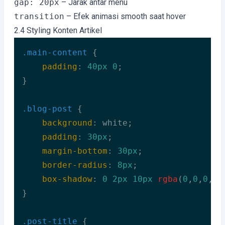
gap: 20px
– Jarak antar menu
transition
– Efek animasi smooth saat hover
2.4 Styling Konten Artikel
.main-content
 {

padding
: 
40px
0
;

}

.blog-post
 {

background
: white;

padding
: 
30px
;

margin-bottom
: 
30px
;

border-radius
: 
8px
;

box-shadow
: 
0
2px
10px
rgba
(
0
,
0
,
0
,
0.
}

.post-title
 {
