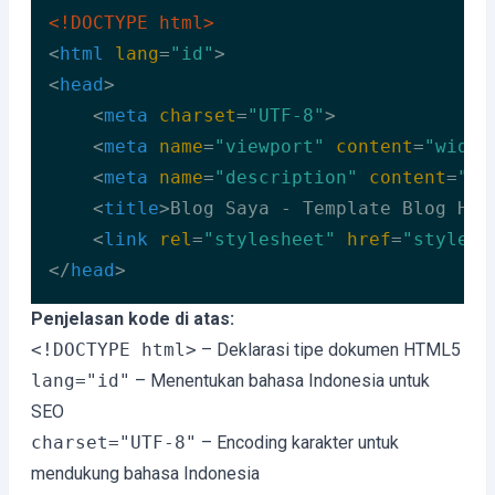
<!DOCTYPE 
html
>
<
html
lang
=
"id"
>
<
head
>
<
meta
charset
=
"UTF-8"
>
<
meta
name
=
"viewport"
content
=
"width
<
meta
name
=
"description"
content
=
"Bl
<
title
>
Blog Saya - Template Blog HTM
<
link
rel
=
"stylesheet"
href
=
"style.c
</
head
>
Code language:
HTML, XML
(
xml
)
Penjelasan kode di atas:
<!DOCTYPE html>
– Deklarasi tipe dokumen HTML5
lang="id"
– Menentukan bahasa Indonesia untuk
SEO
charset="UTF-8"
– Encoding karakter untuk
mendukung bahasa Indonesia