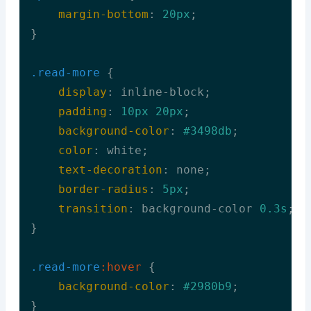
margin-bottom
: 
20px
;

}

.read-more
 {

display
: inline-block;

padding
: 
10px
20px
;

background-color
: 
#3498db
;

color
: white;

text-decoration
: none;

border-radius
: 
5px
;

transition
: background-color 
0.3s
;

}

.read-more
:hover
 {

background-color
: 
#2980b9
;

}