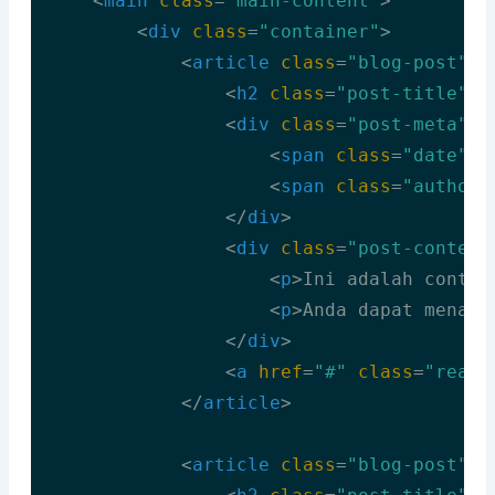
<
main
class
=
"main-content"
>
<
div
class
=
"container"
>
<
article
class
=
"blog-post"
>
<
h2
class
=
"post-title"
>
J
<
div
class
=
"post-meta"
>
<
span
class
=
"date"
>
1
<
span
class
=
"author"
</
div
>
<
div
class
=
"post-content
<
p
>
Ini adalah contoh
<
p
>
Anda dapat menamb
</
div
>
<
a
href
=
"#"
class
=
"read-
</
article
>
<
article
class
=
"blog-post"
>