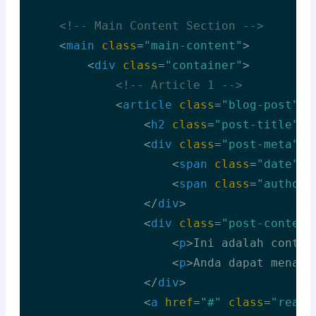
<!-- Main Content Section -->
<
main
class
=
"main-content"
>
<
div
class
=
"container"
>
<!-- Article 1 -->
<
article
class
=
"blog-post"
>
<
h2
class
=
"post-title"
>
J
<
div
class
=
"post-meta"
>
<
span
class
=
"date"
>
1
<
span
class
=
"author"
</
div
>
<
div
class
=
"post-content
<
p
>
Ini adalah contoh
<
p
>
Anda dapat menamb
</
div
>
<
a
href
=
"#"
class
=
"read-