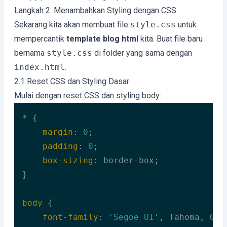
Langkah 2: Menambahkan Styling dengan CSS
Sekarang kita akan membuat file
style.css
untuk
mempercantik
template blog html
kita. Buat file baru
bernama
style.css
di folder yang sama dengan
index.html
.
2.1 Reset CSS dan Styling Dasar
Mulai dengan reset CSS dan styling body:
* {

margin
: 
0
;

padding
: 
0
;

box-sizing
: border-box;

}

body
 {

font-family
: 
'Segoe UI'
, Tahoma, Gen