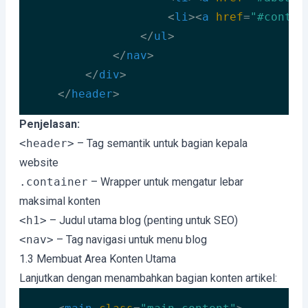
<
li
>
<
a
href
=
"#contac
</
ul
>
</
nav
>
</
div
>
</
header
>
Code language:
HTML, XML
(
xml
)
Penjelasan:
<header>
– Tag semantik untuk bagian kepala
website
.container
– Wrapper untuk mengatur lebar
maksimal konten
<h1>
– Judul utama blog (penting untuk SEO)
<nav>
– Tag navigasi untuk menu blog
1.3 Membuat Area Konten Utama
Lanjutkan dengan menambahkan bagian konten artikel: