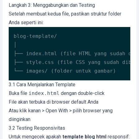
Langkah 3: Menggabungkan dan Testing
Setelah membuat kedua file, pastikan struktur folder
Anda seperti ini:
blog-template/

│

├── index.html (file HTML yang sudah dibu
├── style.css (file CSS yang sudah dibuat
└── images/ (folder untuk gambar)
3.1 Cara Menjalankan Template
Buka file
index.html
dengan double-click
File akan terbuka di browser default Anda
Atau klik kanan > Open With > pilih browser yang
diinginkan
3.2 Testing Responsivitas
Untuk mengecek apakah
template blog html
responsif: