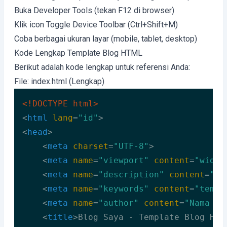
Buka Developer Tools (tekan F12 di browser)
Klik icon Toggle Device Toolbar (Ctrl+Shift+M)
Coba berbagai ukuran layar (mobile, tablet, desktop)
Kode Lengkap Template Blog HTML
Berikut adalah kode lengkap untuk referensi Anda:
File: index.html (Lengkap)
<!DOCTYPE 
html
>
<
html
lang
=
"id"
>
<
head
>
<
meta
charset
=
"UTF-8"
>
<
meta
name
=
"viewport"
content
=
"width
<
meta
name
=
"description"
content
=
"Bl
<
meta
name
=
"keywords"
content
=
"templ
<
meta
name
=
"author"
content
=
"Nama An
<
title
>
Blog Saya - Template Blog HTM