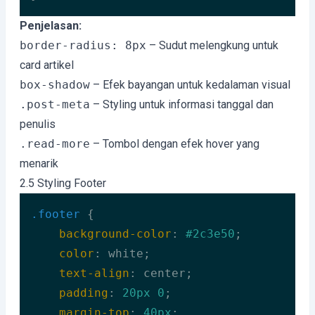
Code language:
CSS
(
css
)
Penjelasan:
border-radius: 8px
– Sudut melengkung untuk
card artikel
box-shadow
– Efek bayangan untuk kedalaman visual
.post-meta
– Styling untuk informasi tanggal dan
penulis
.read-more
– Tombol dengan efek hover yang
menarik
2.5 Styling Footer
.footer
 {

background-color
: 
#2c3e50
;

color
: white;

text-align
: center;

padding
: 
20px
0
;

margin-top
: 
40px
;
