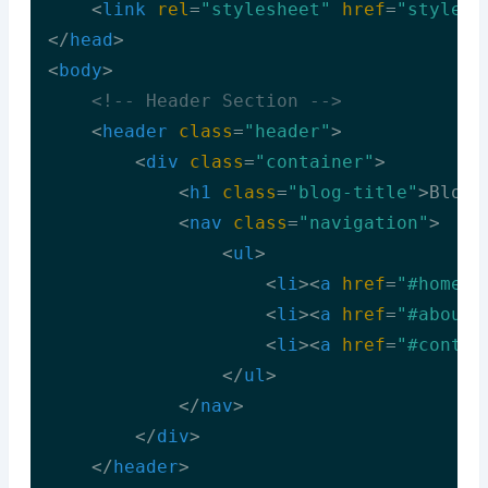
<
link
rel
=
"stylesheet"
href
=
"style.c
</
head
>
<
body
>
<!-- Header Section -->
<
header
class
=
"header"
>
<
div
class
=
"container"
>
<
h1
class
=
"blog-title"
>
Blog 
<
nav
class
=
"navigation"
>
<
ul
>
<
li
>
<
a
href
=
"#home"
>
<
li
>
<
a
href
=
"#about"
<
li
>
<
a
href
=
"#contac
</
ul
>
</
nav
>
</
div
>
</
header
>