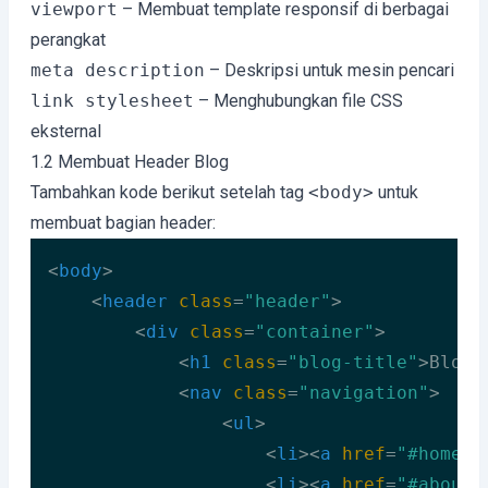
viewport
– Membuat template responsif di berbagai
perangkat
meta description
– Deskripsi untuk mesin pencari
link stylesheet
– Menghubungkan file CSS
eksternal
1.2 Membuat Header Blog
Tambahkan kode berikut setelah tag
<body>
untuk
membuat bagian header:
<
body
>
<
header
class
=
"header"
>
<
div
class
=
"container"
>
<
h1
class
=
"blog-title"
>
Blog 
<
nav
class
=
"navigation"
>
<
ul
>
<
li
>
<
a
href
=
"#home"
>
<
li
>
<
a
href
=
"#about"