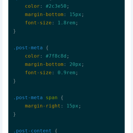
color
: 
#2c3e50
;

margin-bottom
: 
15px
;

font-size
: 
1.8rem
;

}

.post-meta
 {

color
: 
#7f8c8d
;

margin-bottom
: 
20px
;

font-size
: 
0.9rem
;

}

.post-meta
span
 {

margin-right
: 
15px
;

}

.post-content
 {
