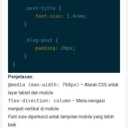
.post-title
 {

font-size
: 
1.4rem
;

    }

.blog-post
 {

padding
: 
20px
;

    }

}
Code language:
CSS
(
css
)
Penjelasan:
@media (max-width: 768px)
– Aturan CSS untuk
layar tablet dan mobile
flex-direction: column
– Menu navigasi
menjadi vertikal di mobile
Font size diperkecil untuk tampilan mobile yang lebih
baik