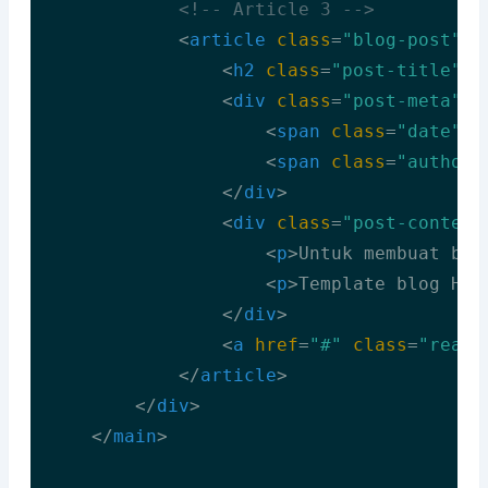
<!-- Article 3 -->
<
article
class
=
"blog-post"
>
<
h2
class
=
"post-title"
>
T
<
div
class
=
"post-meta"
>
<
span
class
=
"date"
>
1
<
span
class
=
"author"
</
div
>
<
div
class
=
"post-content
<
p
>
Untuk membuat blo
<
p
>
Template blog HTM
</
div
>
<
a
href
=
"#"
class
=
"read-
</
article
>
</
div
>
</
main
>