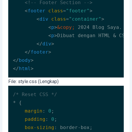
<!-- Footer Section -->
<
footer
class
=
"footer"
>
<
div
class
=
"container"
>
<
p
>
&copy;
 2024 Blog Saya. Se
<
p
>
Dibuat dengan HTML & CSS
<
</
div
>
</
footer
>
</
body
>
</
html
>
Code language:
HTML, XML
(
xml
)
File: style.css (Lengkap)
/* Reset CSS */
* {

margin
: 
0
;

padding
: 
0
;

box-sizing
: border-box;
