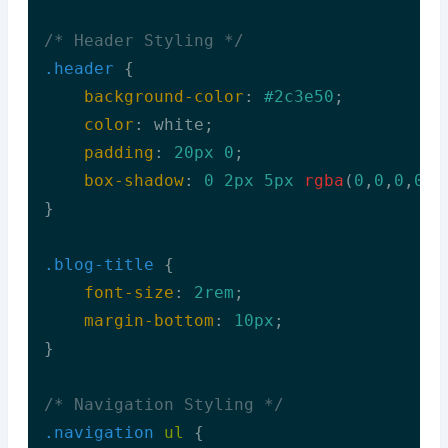
/* Header Styling */
.header
 {

background-color
: 
#2c3e50
;

color
: white;

padding
: 
20px
0
;

box-shadow
: 
0
2px
5px
rgba
(
0
,
0
,
0
,
0.1
}

.blog-title
 {

font-size
: 
2rem
;

margin-bottom
: 
10px
;

}

/* Navigation Styling */
.navigation
ul
 {
