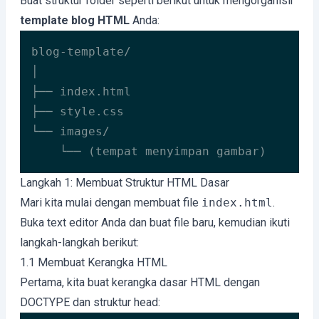
Buat struktur folder seperti berikut untuk mengorganisir
template blog HTML
Anda:
blog-template/

│

├── index.html

├── style.css

└── images/

    └── (tempat menyimpan gambar)
Langkah 1: Membuat Struktur HTML Dasar
Mari kita mulai dengan membuat file
index.html
.
Buka text editor Anda dan buat file baru, kemudian ikuti
langkah-langkah berikut:
1.1 Membuat Kerangka HTML
Pertama, kita buat kerangka dasar HTML dengan
DOCTYPE dan struktur head: