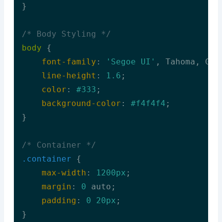
}

/* Body Styling */
body
 {

font-family
: 
'Segoe UI'
, Tahoma, Gen
line-height
: 
1.6
;

color
: 
#333
;

background-color
: 
#f4f4f4
;

}

/* Container */
.container
 {

max-width
: 
1200px
;

margin
: 
0
 auto;

padding
: 
0
20px
;

}
