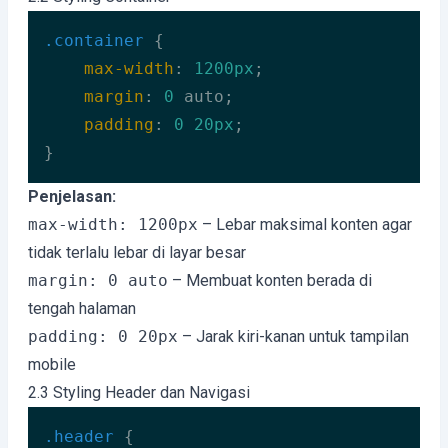
.container
 {

max-width
: 
1200px
;

margin
: 
0
 auto;

padding
: 
0
20px
;

}
Code language:
CSS
(
css
)
Penjelasan:
max-width: 1200px
– Lebar maksimal konten agar
tidak terlalu lebar di layar besar
margin: 0 auto
– Membuat konten berada di
tengah halaman
padding: 0 20px
– Jarak kiri-kanan untuk tampilan
mobile
2.3 Styling Header dan Navigasi
.header
 {
