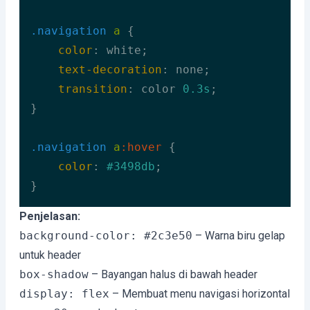
.navigation
a
 {

color
: white;

text-decoration
: none;

transition
: color 
0.3s
;

}

.navigation
a
:hover
 {

color
: 
#3498db
;

}
Code language:
CSS
(
css
)
Penjelasan:
background-color: #2c3e50
– Warna biru gelap
untuk header
box-shadow
– Bayangan halus di bawah header
display: flex
– Membuat menu navigasi horizontal