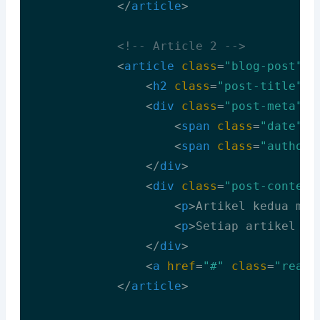
</
article
>
<!-- Article 2 -->
<
article
class
=
"blog-post"
>
<
h2
class
=
"post-title"
>
J
<
div
class
=
"post-meta"
>
<
span
class
=
"date"
>
1
<
span
class
=
"author"
</
div
>
<
div
class
=
"post-content
<
p
>
Artikel kedua men
<
p
>
Setiap artikel me
</
div
>
<
a
href
=
"#"
class
=
"read-
</
article
>