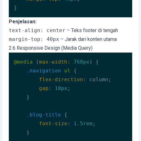
}
Code language:
CSS
(
css
)
Penjelasan:
text-align: center
– Teks footer di tengah
margin-top: 40px
– Jarak dari konten utama
2.6 Responsive Design (Media Query)
@media
 (
max-width:
768px
) {

.navigation
ul
 {

flex-direction
: column;

gap
: 
10px
;

    }

.blog-title
 {

font-size
: 
1.5rem
;

    }
