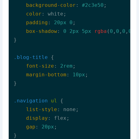
background-color
: 
#2c3e50
;

color
: white;

padding
: 
20px
0
;

box-shadow
: 
0
2px
5px
rgba
(
0
,
0
,
0
,
0.1
}

.blog-title
 {

font-size
: 
2rem
;

margin-bottom
: 
10px
;

}

.navigation
ul
 {

list-style
: none;

display
: flex;

gap
: 
20px
;

}
