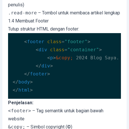
penulis)
.read-more
– Tombol untuk membaca artikel lengkap
1.4 Membuat Footer
Tutup struktur HTML dengan footer:
<
footer
class
=
"footer"
>
<
div
class
=
"container"
>
<
p
>
&copy;
 2024 Blog Saya. Se
</
div
>
</
footer
>
</
body
>
</
html
>
Code language:
HTML, XML
(
xml
)
Penjelasan:
<footer>
– Tag semantik untuk bagian bawah
website
&copy;
– Simbol copyright (©)