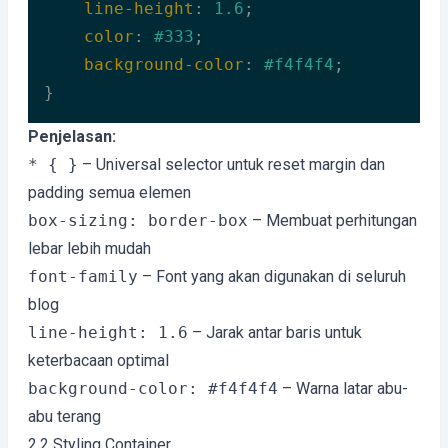
line-height
: 
1.6
;

color
: 
#333
;

background-color
: 
#f4f4f4
;

}
Code language:
CSS
(
css
)
Penjelasan:
* { }
– Universal selector untuk reset margin dan
padding semua elemen
box-sizing: border-box
– Membuat perhitungan
lebar lebih mudah
font-family
– Font yang akan digunakan di seluruh
blog
line-height: 1.6
– Jarak antar baris untuk
keterbacaan optimal
background-color: #f4f4f4
– Warna latar abu-
abu terang
2.2 Styling Container