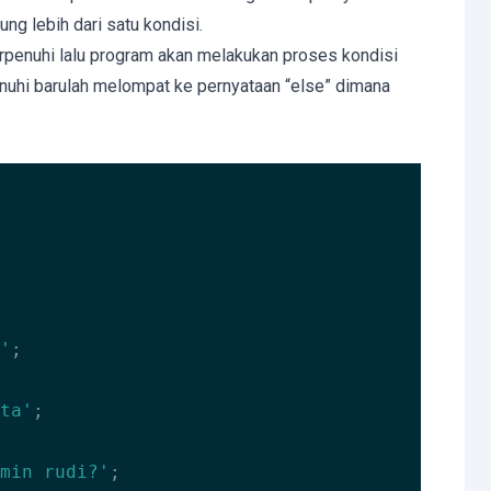
 lebih dari satu kondisi.
rpenuhi lalu program akan melakukan proses kondisi
penuhi barulah melompat ke pernyataan “else” dimana
'
;

ta'
;

min rudi?'
;
