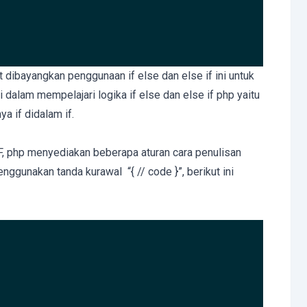
t dibayangkan penggunaan if else dan else if ini untuk
i dalam mempelajari logika if else dan else if php yaitu
a if didalam if.
F, php menyediakan beberapa aturan cara penulisan
enggunakan tanda kurawal “{ // code }”, berikut ini