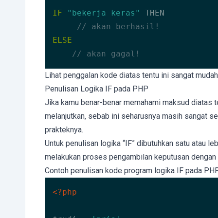
IF
"bekerja keras"
 THEN

// akan berhasil!
ELSE
// akan gagal!
Code language:
PHP
(
php
)
Lihat penggalan kode diatas tentu ini sangat muda
Penulisan Logika IF pada PHP
Jika kamu benar-benar memahami maksud diatas ten
melanjutkan, sebab ini seharusnya masih sangat seder
prakteknya.
Untuk penulisan logika “IF” dibutuhkan satu atau le
melakukan proses pengambilan keputusan dengan 
Contoh penulisan kode program logika IF pada PHP
<?php