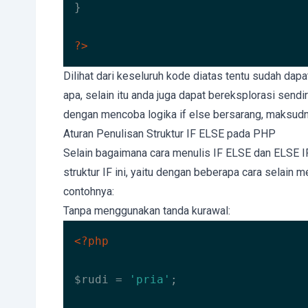
}

?>
Code language:
HTML, XML
(
xml
)
Dilihat dari keseluruh kode diatas tentu sudah dapa
apa, selain itu anda juga dapat bereksplorasi sendir
dengan mencoba logika if else bersarang, maksudny
Aturan Penulisan Struktur IF ELSE pada PHP
Selain bagaimana cara menulis IF ELSE dan ELSE I
struktur IF ini, yaitu dengan beberapa cara selain m
contohnya:
Tanpa menggunakan tanda kurawal:
<?php
$rudi = 
'pria'
;
