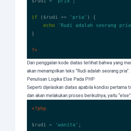
$rudi = 
'pria'
;

if
 ($rudi == 
'pria'
) {

echo
'Rudi adalah seorang pria
}

?>
Code language:
HTML, XML
(
xml
)
Dari penggalan kode diatas terlihat bahwa yang menj
akan menampilkan teks “Rudi adalah seorang pria”.
Penulisan Logika Else Pada PHP
Seperti dijelaskan diatas apabila kondisi pertama 
dan akan melakukan proses berikutnya, yaitu “else”
<?php
$rudi = 
'wanita'
;
