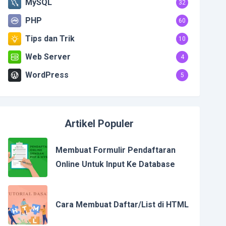
MySQL
32
PHP
60
Tips dan Trik
10
Web Server
4
WordPress
5
Artikel Populer
Membuat Formulir Pendaftaran
Online Untuk Input Ke Database
Cara Membuat Daftar/List di HTML