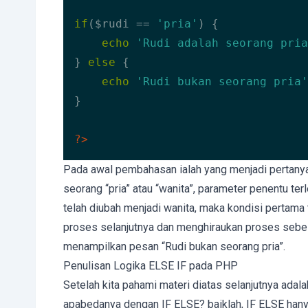
if
($rudi == 
'pria'
) {

echo
'Rudi adalah seorang pria
} 
else
 {

echo
'Rudi bukan seorang pria'
}

?>
Code language:
HTML, XML
(
xml
)
Pada awal pembahasan ialah yang menjadi pertany
seorang “pria” atau “wanita”, parameter penentu terle
telah diubah menjadi wanita, maka kondisi pertama 
proses selanjutnya dan menghiraukan proses sebel
menampilkan pesan “Rudi bukan seorang pria”.
Penulisan Logika ELSE IF pada PHP
Setelah kita pahami materi diatas selanjutnya ad
apabedanya dengan IF ELSE? baiklah, IF ELSE han