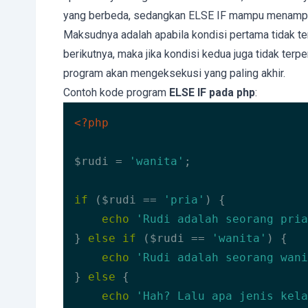
yang berbeda, sedangkan ELSE IF mampu menampung
Maksudnya adalah apabila kondisi pertama tidak te
berikutnya, maka jika kondisi kedua juga tidak ter
program akan mengeksekusi yang paling akhir.
Contoh kode program
ELSE IF pada php
:
<?php
$rudi = 
'wanita'
;

if
 ($rudi == 
'pria'
) {

echo
'Rudi adalah seorang pria
} 
else
if
 ($rudi == 
'wanita'
) {

echo
'Rudi adalah seorang wani
} 
else
 {

echo
'Hah? Lalu apa jenis kela