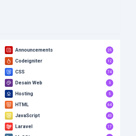
Announcements
25
Codeigniter
12
CSS
74
Desain Web
3
Hosting
5
HTML
64
JavaScript
43
Laravel
17