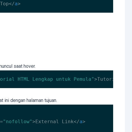
Top
</
a
>
uncul saat hover.
orial HTML Lengkap untuk Pemula"
>
Tutorial HT
t ini dengan halaman tujuan.
=
"nofollow"
>
External Link
</
a
>