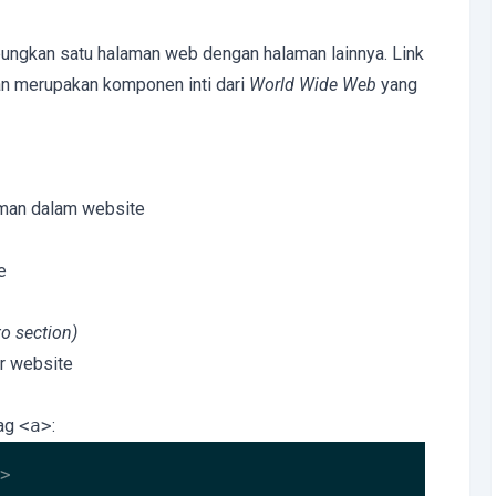
ngkan satu halaman web dengan halaman lainnya. Link
an merupakan komponen inti dari
World Wide Web
yang
man dalam website
e
o section)
r website
tag
<a>
:
>