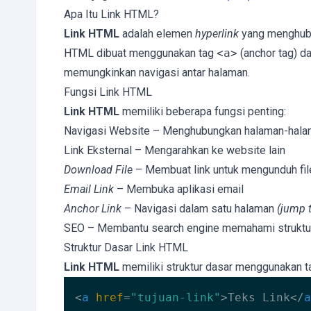
Apa Itu Link HTML?
Link HTML
adalah elemen
hyperlink
yang menghubu
HTML dibuat menggunakan tag
<a>
(anchor tag) d
memungkinkan navigasi antar halaman.
Fungsi Link HTML
Link HTML
memiliki beberapa fungsi penting:
Navigasi Website – Menghubungkan halaman-hala
Link Eksternal – Mengarahkan ke website lain
Download File
– Membuat link untuk mengunduh fil
Email Link
– Membuka aplikasi email
Anchor Link
– Navigasi dalam satu halaman
(jump t
SEO – Membantu search engine memahami struktu
Struktur Dasar Link HTML
Link HTML
memiliki struktur dasar menggunakan 
<
a
href
=
"tujuan-link"
>
Teks Link
</
a