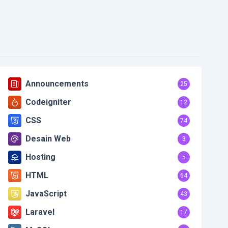
Announcements
25
Codeigniter
12
CSS
74
Desain Web
3
Hosting
5
HTML
64
JavaScript
43
Laravel
17