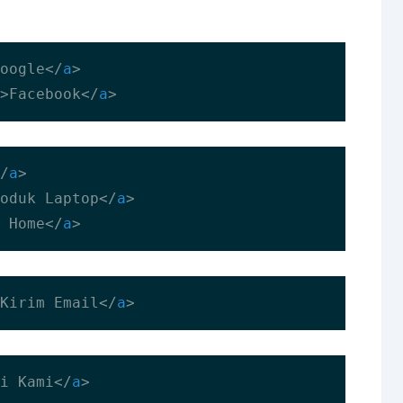
oogle
</
a
>
>
Facebook
</
a
>
/
a
>
oduk Laptop
</
a
>
 Home
</
a
>
Kirim Email
</
a
>
i Kami
</
a
>