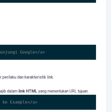
unjungi Google
</
a
>
perilaku dan karakteristik link.
wajib dalam
link HTML
yang menentukan URL tujuan.
 ke Example
</
a
>