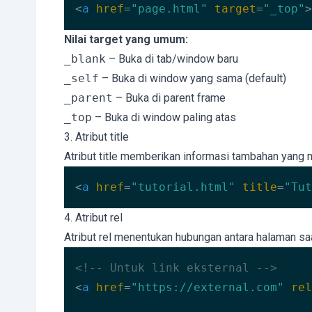
<
a
href
=
"page.html"
target
=
"_top"
>
Code language:
HTML, XML
(
xml
)
Nilai target yang umum:
_blank
– Buka di tab/window baru
_self
– Buka di window yang sama (default)
_parent
– Buka di parent frame
_top
– Buka di window paling atas
3. Atribut title
Atribut title memberikan informasi tambahan yang m
<
a
href
=
"tutorial.html"
title
=
"Tut
Code language:
HTML, XML
(
xml
)
4. Atribut rel
Atribut rel menentukan hubungan antara halaman saa
<!-- Untuk link eksternal -->
<
a
href
=
"https://external.com"
rel