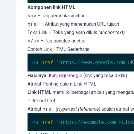
Code language:
HTML, XML
(
xml
)
Komponen link HTML:
<a>
– Tag pembuka anchor
href
– Atribut yang menentukan URL tujuan
Teks Link – Teks yang akan diklik
(anchor text)
</a>
– Tag penutup
anchor
Contoh Link HTML Sederhana
<
a
href
=
"https://www.google.com"
>
K
Code language:
HTML, XML
(
xml
)
Hasilnya:
Kunjungi Google
(link yang bisa diklik)
Atribut Penting dalam Link HTML
Link HTML
memiliki berbagai atribut yang mengatur 
1. Atribut href
Atribut
href
(Hypertext Reference)
adalah atribut 
<
a
href
=
"https://example.com"
>
Link