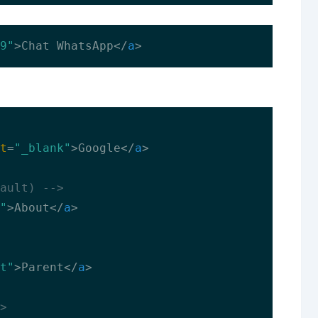
9"
>
Chat WhatsApp
</
a
>
t
=
"_blank"
>
Google
</
a
>
ault) -->
"
>
About
</
a
>
t"
>
Parent
</
a
>
>