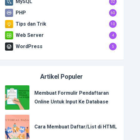
MySQL
32
PHP
60
Tips dan Trik
10
Web Server
4
WordPress
5
Artikel Populer
Membuat Formulir Pendaftaran
Online Untuk Input Ke Database
Cara Membuat Daftar/List di HTML