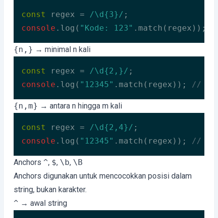
const
 regex = 
/\d{3}/
console
.log(
"Kode: 123"
.match(regex)); 
/
Code language:
JavaScript
(
javascript
)
{n,}
→ minimal n kali
const
 regex = 
/\d{2,}/
console
.log(
"12345"
.match(regex)); 
// ["
Code language:
JavaScript
(
javascript
)
{n,m}
→ antara n hingga m kali
const
 regex = 
/\d{2,4}/
console
.log(
"12345"
.match(regex)); 
// ["
Code language:
JavaScript
(
javascript
)
Anchors
^
,
$
,
\b
,
\B
Anchors digunakan untuk mencocokkan posisi dalam
string, bukan karakter.
^
→ awal string