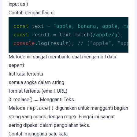
input asli
Contoh dengan flag
g
:
const
 text = 
"apple, banana, apple, mang
const
 result = text.match(
/apple/g
console
.log(result); 
// ["apple", "apple
Code language:
JavaScript
(
javascript
)
Metode ini sangat membantu saat mengambil data
seperti:
list kata tertentu
semua angka dalam string
format tertentu (email, URL)
3. replace() → Mengganti Teks
Metode
replace()
digunakan untuk mengganti bagian
string yang cocok dengan regex. Fungsi ini sangat
sering dipakai dalam pengolahan teks.
Contoh mengganti satu kata: