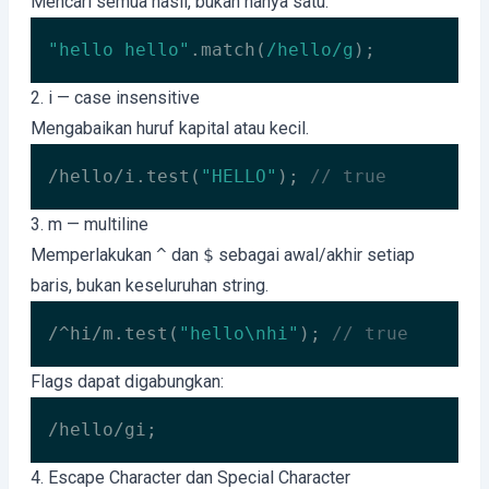
Mencari semua hasil, bukan hanya satu.
"hello hello"
.match(
/hello/g
);
Code language:
JavaScript
(
javascript
)
2. i — case insensitive
Mengabaikan huruf kapital atau kecil.
/hello/i.test(
"HELLO"
); 
// true
Code language:
JavaScript
(
javascript
)
3. m — multiline
Memperlakukan
^
dan
$
sebagai awal/akhir setiap
baris, bukan keseluruhan string.
/^hi/m.test(
"hello\nhi"
); 
// true
Code language:
JavaScript
(
javascript
)
Flags dapat digabungkan:
/hello/gi;
4. Escape Character dan Special Character