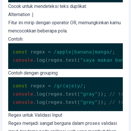
Code language:
JavaScript
(
javascript
)
Cocok untuk mendeteksi teks duplikat.
Alternation
|
Fitur ini mirip dengan operator OR, memungkinkan kamu
mencocokkan beberapa pola.
Contoh:
const
 regex = 
/apple|banana|mango/
console
.log(regex.test(
"saya makan banan
Code language:
JavaScript
(
javascript
)
Contoh dengan grouping:
const
 regex = 
/gr(a|e)y/
console
.log(regex.test(
"gray"
)); 
// true
console
.log(regex.test(
"grey"
)); 
// true
Code language:
JavaScript
(
javascript
)
Regex untuk Validasi Input
Regex menjadi sangat berguna dalam proses validasi