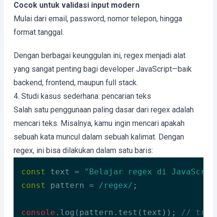
Cocok untuk validasi input modern
Mulai dari email, password, nomor telepon, hingga
format tanggal.
Dengan berbagai keunggulan ini, regex menjadi alat
yang sangat penting bagi developer JavaScript—baik
backend, frontend, maupun full stack.
4. Studi kasus sederhana: pencarian teks
Salah satu penggunaan paling dasar dari regex adalah
mencari teks. Misalnya, kamu ingin mencari apakah
sebuah kata muncul dalam sebuah kalimat. Dengan
regex, ini bisa dilakukan dalam satu baris:
const
 text = 
"Belajar regex di JavaScrip
const
 pattern = 
/regex/
;

console
.log(pattern.test(text)); 
// true