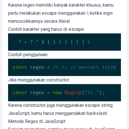
Karena regex memiliki banyak karakter khusus, kamu
perlu melakukan escape menggunakan \ ketika ingin
mencocokkannya secara literal.
Contoh karakter yang harus di-escape:
. * + ? ^ $ { } ( ) | [ ] \
Contoh penggunaan:
const
 regex = 
/\./
; 
// mencari titik "."
Code language:
JavaScript
(
javascript
)
Jika menggunakan constructor:
const
 regex = 
new
RegExp
(
"\\."
);
Code language:
JavaScript
(
javascript
)
Karena constructor juga menggunakan escape string
JavaScript, kamu harus menggandakan backslash.
Metode Regex di JavaScript