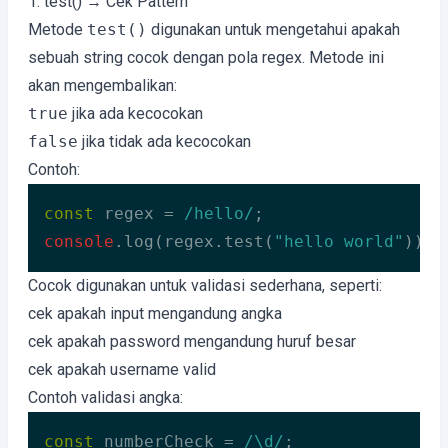
1. test() → Cek Pattern
Metode
test()
digunakan untuk mengetahui apakah
sebuah string cocok dengan pola regex. Metode ini
akan mengembalikan:
true
jika ada kecocokan
false
jika tidak ada kecocokan
Contoh:
const
 regex = 
/hello/
console
.log(regex.test(
"hello world"
)); 
Code language:
JavaScript
(
javascript
)
Cocok digunakan untuk validasi sederhana, seperti:
cek apakah input mengandung angka
cek apakah password mengandung huruf besar
cek apakah username valid
Contoh validasi angka:
const
 numberCheck = 
/\d/