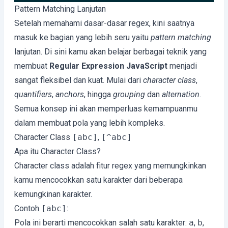
Code language:
JavaScript
(
javascript
)
Pattern Matching Lanjutan
Setelah memahami dasar-dasar regex, kini saatnya
masuk ke bagian yang lebih seru yaitu
pattern matching
lanjutan. Di sini kamu akan belajar berbagai teknik yang
membuat
Regular Expression JavaScript
menjadi
sangat fleksibel dan kuat. Mulai dari
character class
,
quantifiers
,
anchors
, hingga
grouping
dan
alternation
.
Semua konsep ini akan memperluas kemampuanmu
dalam membuat pola yang lebih kompleks.
Character Class
[abc]
,
[^abc]
Apa itu Character Class?
Character class adalah fitur regex yang memungkinkan
kamu mencocokkan satu karakter dari beberapa
kemungkinan karakter.
Contoh
[abc]
:
Pola ini berarti mencocokkan salah satu karakter:
a
,
b
,