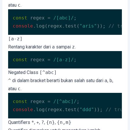
atau
c
.
const
 regex = 
/[abc]/
console
.log(regex.test(
"aris"
)); 
// true
Code language:
JavaScript
(
javascript
)
[a-z]
Rentang karakter dari
a
sampai
z
.
const
 regex = 
/[a-z]/
;
Code language:
JavaScript
(
javascript
)
Negated Class
[^abc]
^
di dalam bracket berarti bukan salah satu dari
a
,
b
,
atau
c
.
const
 regex = 
/[^abc]/
console
.log(regex.test(
"ddd"
)); 
// true 
Code language:
JavaScript
(
javascript
)
Quantifiers
*
,
+
,
?
,
{n}
,
{n,m}