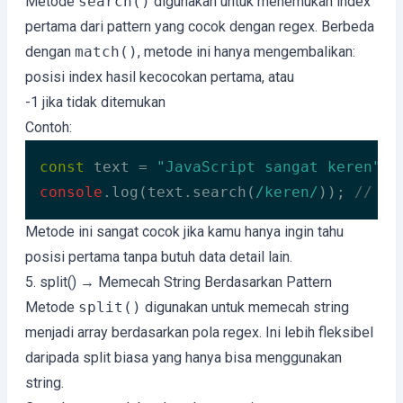
Metode
search()
digunakan untuk menemukan index
pertama dari pattern yang cocok dengan regex. Berbeda
dengan
match()
, metode ini hanya mengembalikan:
posisi index hasil kecocokan pertama, atau
-1 jika tidak ditemukan
Contoh:
const
 text = 
"JavaScript sangat keren"
console
.log(text.search(
/keren/
)); 
// 17
Code language:
JavaScript
(
javascript
)
Metode ini sangat cocok jika kamu hanya ingin tahu
posisi pertama tanpa butuh data detail lain.
5. split() → Memecah String Berdasarkan Pattern
Metode
split()
digunakan untuk memecah string
menjadi array berdasarkan pola regex. Ini lebih fleksibel
daripada split biasa yang hanya bisa menggunakan
string.