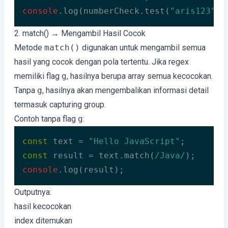
console
.log(numberCheck.test(
"aris123"
))
Code language:
JavaScript
(
javascript
)
2. match() → Mengambil Hasil Cocok
Metode
match()
digunakan untuk mengambil semua
hasil yang cocok dengan pola tertentu. Jika regex
memiliki flag
g
, hasilnya berupa array semua kecocokan.
Tanpa
g
, hasilnya akan mengembalikan informasi detail
termasuk capturing group.
Contoh tanpa flag
g
:
const
 text = 
"Hello JavaScript"
const
 result = text.match(
/Java/
console
.log(result);
Code language:
JavaScript
(
javascript
)
Outputnya:
hasil kecocokan
index ditemukan