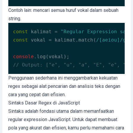
Code language:
JavaScript
(
javascript
)
Contoh lain: mencari semua huruf vokal dalam sebuah
string.
const
 kalimat = 
"Regular Expression sang
const
 vokal = kalimat.match(
/[aeiou]/gi
);
console
// Output: ["e", "u", "a", "E", "e", "i"
Code language:
JavaScript
(
javascript
)
Penggunaan sederhana ini menggambarkan kekuatan
regex sebagai alat pencarian dan analisis teks dengan
cara yang cepat dan efisien.
Sintaks Dasar Regex di JavaScript
Sintaks adalah fondasi utama dalam memanfaatkan
regular expression JavaScript. Untuk dapat membuat
pola yang akurat dan efisien, kamu perlu memahami cara