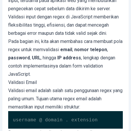
input, terutama pada aplikasi web yang membutuhkan
pengecekan cepat sebelum data dikirim ke server.
Validasi input dengan regex di JavaScript memberikan
fleksibilitas tinggi, efisiensi, dan dapat mencegah
berbagai error maupun data tidak valid sejak dini.
Pada bagian ini, kita akan membahas cara membuat pola
regex untuk memvalidasi
email
,
nomor telepon
,
password
,
URL
, hingga
IP address
, lengkap dengan
contoh implementasinya dalam form validation
JavaScript.
Validasi Email
Validasi email adalah salah satu penggunaan regex yang
paling umum. Tujuan utama regex email adalah
memastikan input memiliki struktur:
username @ domain . extension