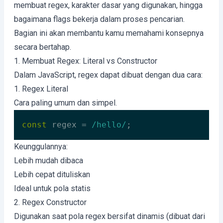
membuat regex, karakter dasar yang digunakan, hingga
bagaimana flags bekerja dalam proses pencarian.
Bagian ini akan membantu kamu memahami konsepnya
secara bertahap.
1. Membuat Regex: Literal vs Constructor
Dalam JavaScript, regex dapat dibuat dengan dua cara:
1. Regex Literal
Cara paling umum dan simpel.
const
 regex = 
/hello/
;
Code language:
JavaScript
(
javascript
)
Keunggulannya:
Lebih mudah dibaca
Lebih cepat dituliskan
Ideal untuk pola statis
2. Regex Constructor
Digunakan saat pola regex bersifat dinamis (dibuat dari