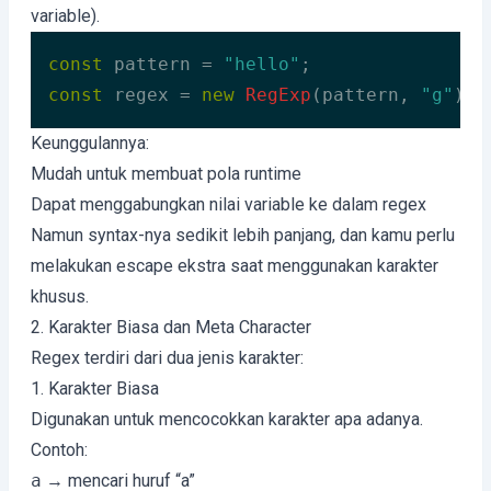
variable).
const
 pattern = 
"hello"
const
 regex = 
new
RegExp
(pattern, 
"g"
);
Code language:
JavaScript
(
javascript
)
Keunggulannya:
Mudah untuk membuat pola runtime
Dapat menggabungkan nilai variable ke dalam regex
Namun syntax-nya sedikit lebih panjang, dan kamu perlu
melakukan escape ekstra saat menggunakan karakter
khusus.
2. Karakter Biasa dan Meta Character
Regex terdiri dari dua jenis karakter:
1. Karakter Biasa
Digunakan untuk mencocokkan karakter apa adanya.
Contoh:
a
→ mencari huruf “a”