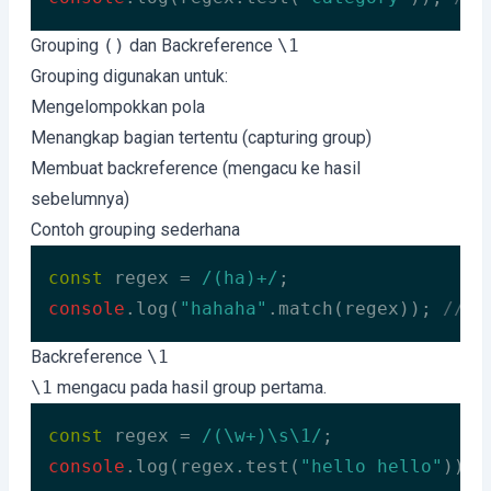
Code language:
JavaScript
(
javascript
)
Grouping
()
dan Backreference
\1
Grouping digunakan untuk:
Mengelompokkan pola
Menangkap bagian tertentu (capturing group)
Membuat backreference (mengacu ke hasil
sebelumnya)
Contoh grouping sederhana
const
 regex = 
/(ha)+/
console
.log(
"hahaha"
.match(regex)); 
// [
Code language:
JavaScript
(
javascript
)
Backreference
\1
\1
mengacu pada hasil group pertama.
const
 regex = 
/(\w+)\s\1/
console
.log(regex.test(
"hello hello"
)); 