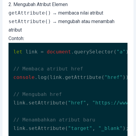
2. Mengubah Atribut Elemen
getAttribute()
→ membaca nilai atribut
setAttribute()
→ mengubah atau menambah
atribut
Contoh:
let
 link = 
document
.querySelector(
"a"
);

// Membaca atribut href
console
.log(link.getAttribute(
"href"
));

// Mengubah href
link.setAttribute(
"href"
, 
"https://www.e
// Menambahkan atribut baru
link.setAttribute(
"target"
, 
"_blank"
);