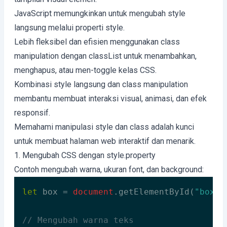
JavaScript memungkinkan untuk mengubah style
langsung melalui properti style.
Lebih fleksibel dan efisien menggunakan class
manipulation dengan classList untuk menambahkan,
menghapus, atau men-toggle kelas CSS.
Kombinasi style langsung dan class manipulation
membantu membuat interaksi visual, animasi, dan efek
responsif.
Memahami manipulasi style dan class adalah kunci
untuk membuat halaman web interaktif dan menarik.
1. Mengubah CSS dengan style.property
Contoh mengubah warna, ukuran font, dan background:
let
 box = 
document
.getElementById(
"box"
);
// Mengubah warna teks