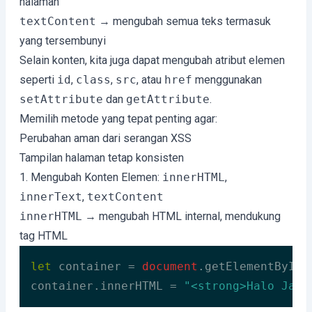
halaman
textContent
→ mengubah semua teks termasuk
yang tersembunyi
Selain konten, kita juga dapat mengubah atribut elemen
seperti
id
,
class
,
src
, atau
href
menggunakan
setAttribute
dan
getAttribute
.
Memilih metode yang tepat penting agar:
Perubahan aman dari serangan XSS
Tampilan halaman tetap konsisten
1. Mengubah Konten Elemen:
innerHTML
,
innerText
,
textContent
innerHTML
→ mengubah HTML internal, mendukung
tag HTML
let
 container = 
document
.getElementById(
container.innerHTML = 
"<strong>Halo Java