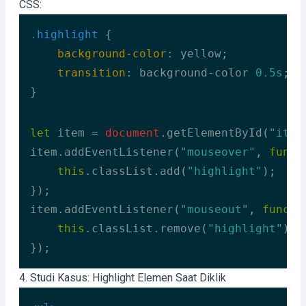
CSS:
.highlight
 {

background-color
: yellow;

transition
: background-color 
0.5s
;

}
Code language:
CSS
(
css
)
let
 item = 
document
.getElementById(
"item
item.addEventListener(
"mouseover"
, 
funct
this
.classList.add(
"highlight"
);

});

item.addEventListener(
"mouseout"
, 
functi
this
.classList.remove(
"highlight"
);

});
Code language:
JavaScript
(
javascript
)
4. Studi Kasus: Highlight Elemen Saat Diklik