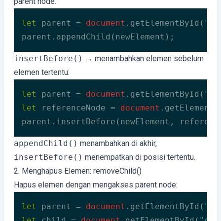
parent node:
let
 parent = 
document
.getElementById(
"pa
parent.appendChild(newElement);
Code language:
JavaScript
(
javascript
)
insertBefore()
→ menambahkan elemen sebelum
elemen tertentu:
let
 parent = 
document
.getElementById(
"pa
let
 referenceNode = 
document
.getElementB
parent.insertBefore(newElement, referenc
Code language:
JavaScript
(
javascript
)
appendChild()
menambahkan di akhir,
insertBefore()
menempatkan di posisi tertentu.
2. Menghapus Elemen: removeChild()
Hapus elemen dengan mengakses parent node:
let
 parent = 
document
.getElementById(
"pa
let
 child = 
document
.getElementById(
"chi