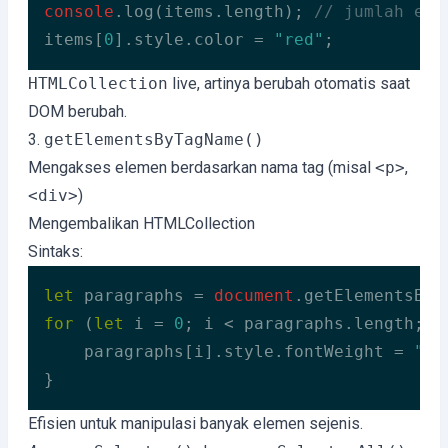
console
.log(items.length); 
// jumlah ele
items[
0
].style.color = 
"red"
;
Code language:
JavaScript
(
javascript
)
HTMLCollection
live, artinya berubah otomatis saat
DOM berubah.
3.
getElementsByTagName()
Mengakses elemen berdasarkan nama tag (misal
<p>
,
<div>
)
Mengembalikan HTMLCollection
Sintaks:
let
 paragraphs = 
document
.getElementsByT
for
 (
let
 i = 
0
; i < paragraphs.length; i+
    paragraphs[i].style.fontWeight = 
"bo
}
Code language:
JavaScript
(
javascript
)
Efisien untuk manipulasi banyak elemen sejenis.