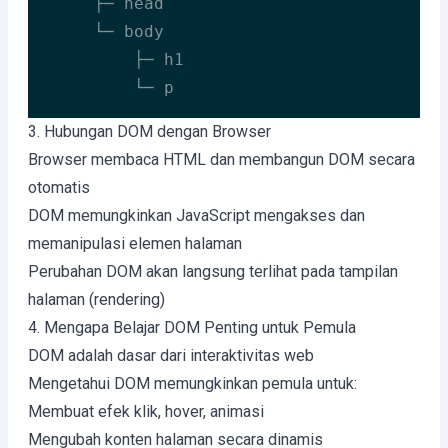
     ├─ head

     └─ body

         ├─ h1

         └─ p
Code language:
JavaScript
(
javascript
)
3. Hubungan DOM dengan Browser
Browser membaca HTML dan membangun DOM secara
otomatis
DOM memungkinkan JavaScript mengakses dan
memanipulasi elemen halaman
Perubahan DOM akan langsung terlihat pada tampilan
halaman (rendering)
4. Mengapa Belajar DOM Penting untuk Pemula
DOM adalah dasar dari interaktivitas web
Mengetahui DOM memungkinkan pemula untuk:
Membuat efek klik, hover, animasi
Mengubah konten halaman secara dinamis