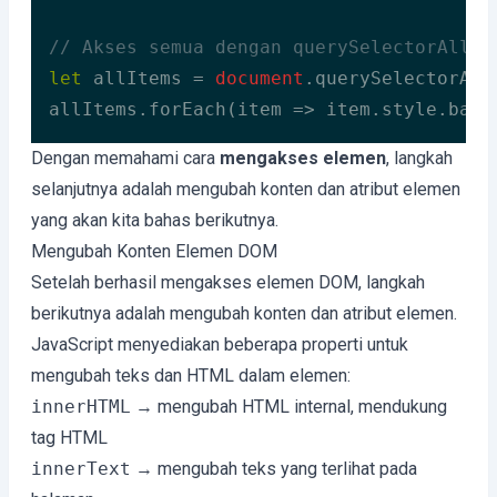
// Akses semua dengan querySelectorAll
let
 allItems = 
document
.querySelectorAll
allItems.forEach(
item
 =>
 item.style.back
Code language:
JavaScript
(
javascript
)
Dengan memahami cara
mengakses elemen
, langkah
selanjutnya adalah mengubah konten dan atribut elemen
yang akan kita bahas berikutnya.
Mengubah Konten Elemen DOM
Setelah berhasil mengakses elemen DOM, langkah
berikutnya adalah mengubah konten dan atribut elemen.
JavaScript menyediakan beberapa properti untuk
mengubah teks dan HTML dalam elemen:
innerHTML
→ mengubah HTML internal, mendukung
tag HTML
innerText
→ mengubah teks yang terlihat pada