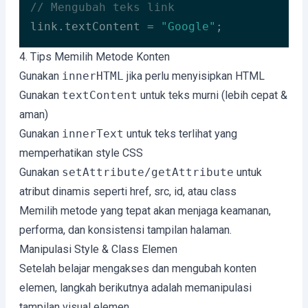
// Mengubah teks link
link.textContent = 
"Google"
;
Code language:
JavaScript
(
javascript
)
4. Tips Memilih Metode Konten
Gunakan
innerHTML
jika perlu menyisipkan HTML
Gunakan
textContent
untuk teks murni (lebih cepat &
aman)
Gunakan
innerText
untuk teks terlihat yang
memperhatikan style CSS
Gunakan
setAttribute/getAttribute
untuk
atribut dinamis seperti href, src, id, atau class
Memilih metode yang tepat akan menjaga keamanan,
performa, dan konsistensi tampilan halaman.
Manipulasi Style & Class Elemen
Setelah belajar mengakses dan mengubah konten
elemen, langkah berikutnya adalah memanipulasi
tampilan visual elemen.