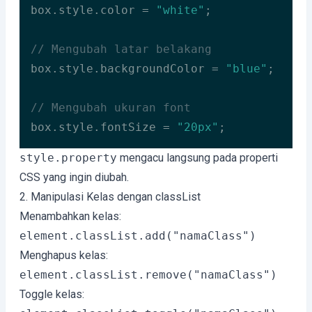
box.style.color = 
"white"
;

// Mengubah latar belakang
box.style.backgroundColor = 
"blue"
;

// Mengubah ukuran font
box.style.fontSize = 
"20px"
;
Code language:
JavaScript
(
javascript
)
style.property
mengacu langsung pada properti
CSS yang ingin diubah.
2. Manipulasi Kelas dengan classList
Menambahkan kelas:
element.classList.add("namaClass")
Menghapus kelas:
element.classList.remove("namaClass")
Toggle kelas: