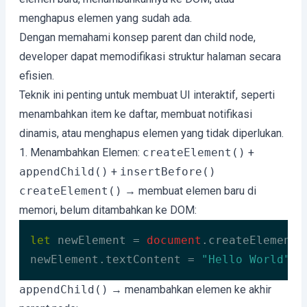
menghapus elemen yang sudah ada.
Dengan memahami konsep parent dan child node,
developer dapat memodifikasi struktur halaman secara
efisien.
Teknik ini penting untuk membuat UI interaktif, seperti
menambahkan item ke daftar, membuat notifikasi
dinamis, atau menghapus elemen yang tidak diperlukan.
1. Menambahkan Elemen:
createElement()
+
appendChild()
+
insertBefore()
createElement()
→ membuat elemen baru di
memori, belum ditambahkan ke DOM:
let
 newElement = 
document
.createElement(
newElement.textContent = 
"Hello World"
;
Code language:
JavaScript
(
javascript
)
appendChild()
→ menambahkan elemen ke akhir