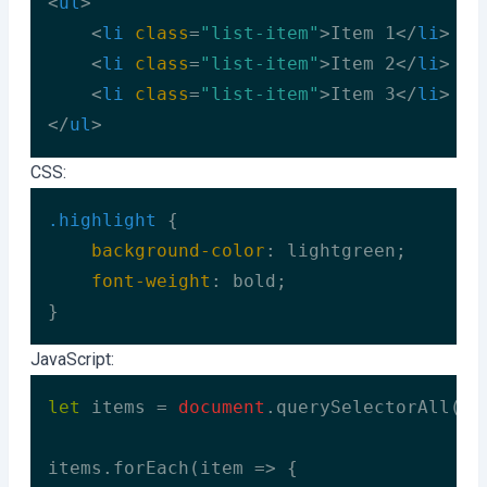
<
ul
>
<
li
class
=
"list-item"
>
Item 1
</
li
>
<
li
class
=
"list-item"
>
Item 2
</
li
>
<
li
class
=
"list-item"
>
Item 3
</
li
>
</
ul
>
Code language:
HTML, XML
(
xml
)
CSS:
.highlight
 {

background-color
: lightgreen;

font-weight
: bold;

}
Code language:
CSS
(
css
)
JavaScript:
let
 items = 
document
.querySelectorAll(
".
items.forEach(
item
 =>
 {
