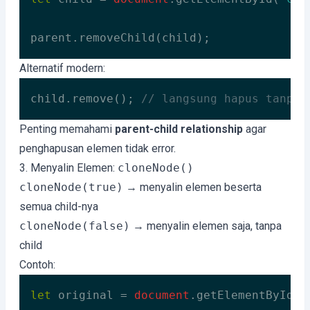
parent.removeChild(child);
Code language:
JavaScript
(
javascript
)
Alternatif modern:
child.remove(); 
// langsung hapus tanpa 
Code language:
JavaScript
(
javascript
)
Penting memahami
parent-child relationship
agar
penghapusan elemen tidak error.
3. Menyalin Elemen:
cloneNode()
cloneNode(true)
→ menyalin elemen beserta
semua child-nya
cloneNode(false)
→ menyalin elemen saja, tanpa
child
Contoh:
let
 original = 
document
.getElementById(
"