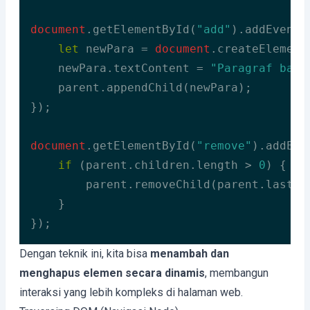
document
.getElementById(
"add"
).addEventL
let
 newPara = 
document
.createElement
    newPara.textContent = 
"Paragraf baru
    parent.appendChild(newPara);

});

document
.getElementById(
"remove"
).addEve
if
 (parent.children.length > 
0
) {

        parent.removeChild(parent.lastEle
    }

});
Code language:
JavaScript
(
javascript
)
Dengan teknik ini, kita bisa
menambah dan
menghapus elemen secara dinamis
, membangun
interaksi yang lebih kompleks di halaman web.