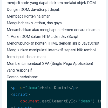
menjadi node yang dapat diakses melalui objek DOM
Dengan DOM, JavaScript dapat:
Membaca konten halaman
Mengubah teks, atribut, dan gaya
Menambahkan atau menghapus elemen secara dinamis
1. Peran DOM dalam HTML dan JavaScript
Menghubungkan konten HTML dengan skrip JavaScript
Mengizinkan manipulasi interaktif seperti klik tombol,
form input, dan animasi
Membantu membuat SPA (Single Page Application)
yang responsif
Contoh sederhana:
<
p
id
=
"demo"
>
Halo Dunia!
</
p
>
<
script
>
document
.getElementById(
"demo"
).inne
</
script
>