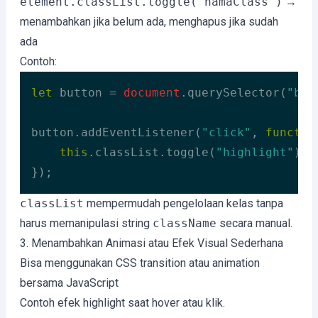
element.classList.toggle("namaClass")
→
menambahkan jika belum ada, menghapus jika sudah
ada
Contoh:
let
 button = 
document
.querySelector(
"but
button.addEventListener(
"click"
, 
functio
this
.classList.toggle(
"highlight"
);

});
Code language:
JavaScript
(
javascript
)
classList
mempermudah pengelolaan kelas tanpa
harus memanipulasi string
className
secara manual.
3. Menambahkan Animasi atau Efek Visual Sederhana
Bisa menggunakan CSS transition atau animation
bersama JavaScript
Contoh efek highlight saat hover atau klik.