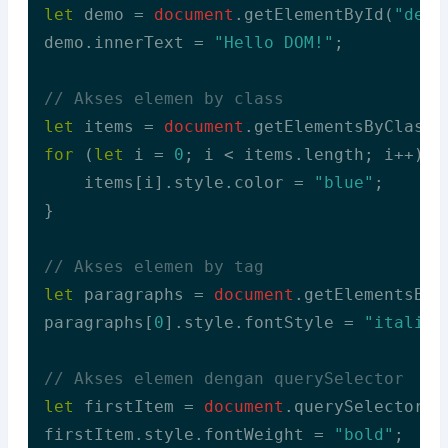
let
 demo = 
document
.getElementById(
"demo
demo.innerText = 
"Hello DOM!"
;

// Akses elemen by class
let
 items = 
document
.getElementsByClassN
for
 (
let
 i = 
0
; i < items.length; i++) {

    items[i].style.color = 
"blue"
;

}

// Akses elemen by tag
let
 paragraphs = 
document
.getElementsByT
paragraphs[
0
].style.fontStyle = 
"italic"
// Akses elemen dengan querySelector
let
 firstItem = 
document
.querySelector(
"
firstItem.style.fontWeight = 
"bold"
;
