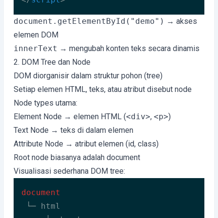
Code language:
HTML, XML
(
xml
)
document.getElementById("demo")
→ akses
elemen DOM
innerText
→ mengubah konten teks secara dinamis
2. DOM Tree dan Node
DOM diorganisir dalam struktur pohon (tree)
Setiap elemen HTML, teks, atau atribut disebut node
Node types utama:
Element Node → elemen HTML (
<div>
,
<p>
)
Text Node → teks di dalam elemen
Attribute Node → atribut elemen (id, class)
Root node biasanya adalah document
Visualisasi sederhana DOM tree:
document
 └─ html
