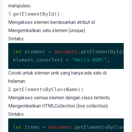
manipulasi.
1.
getElementById()
Mengakses elemen berdasarkan atribut id
Mengembalikan satu elemen (unique)
Sintaks:
let
 element = 
document
.getElementById(
"d
element.innerText = 
"Hello DOM!"
;
Code language:
JavaScript
(
javascript
)
Cocok untuk elemen unik yang hanya ada satu di
halaman.
2.
getElementsByClassName()
Mengakses semua elemen dengan class tertentu
Mengembalikan HTMLCollection (live collection)
Sintaks:
let
 items = 
document
.getElementsByClassN