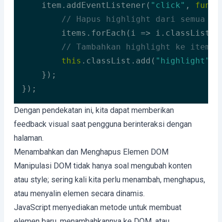
    item.addEventListener(
"click"
, 
funct
// Hapus highlight dari semua it
        items.forEach(
i
 =>
 i.classList.r
// Tambahkan highlight ke item y
this
.classList.add(
"highlight"
);

    });

});
Code language:
JavaScript
(
javascript
)
Dengan pendekatan ini, kita dapat memberikan
feedback visual saat pengguna berinteraksi dengan
halaman.
Menambahkan dan Menghapus Elemen DOM
Manipulasi DOM tidak hanya soal mengubah konten
atau style; sering kali kita perlu menambah, menghapus,
atau menyalin elemen secara dinamis.
JavaScript menyediakan metode untuk membuat
elemen baru, menambahkannya ke DOM, atau