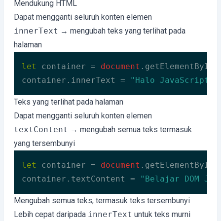
Code language:
JavaScript
(
javascript
)
Mendukung HTML
Dapat mengganti seluruh konten elemen
innerText
→ mengubah teks yang terlihat pada
halaman
let
 container = 
document
.getElementById(
container.innerText = 
"Halo JavaScript!"
Code language:
JavaScript
(
javascript
)
Teks yang terlihat pada halaman
Dapat mengganti seluruh konten elemen
textContent
→ mengubah semua teks termasuk
yang tersembunyi
let
 container = 
document
.getElementById(
container.textContent = 
"Belajar DOM Jav
Code language:
JavaScript
(
javascript
)
Mengubah semua teks, termasuk teks tersembunyi
Lebih cepat daripada
innerText
untuk teks murni