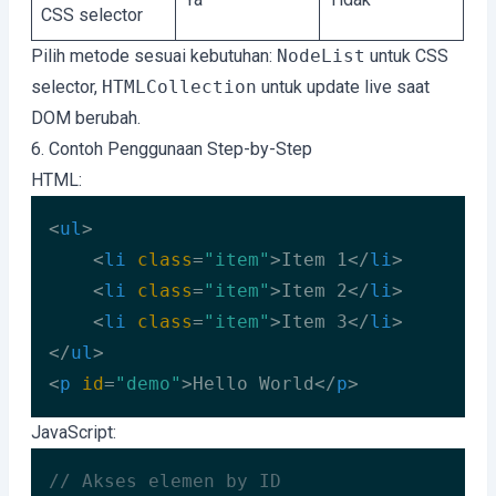
CSS selector
Pilih metode sesuai kebutuhan:
NodeList
untuk CSS
selector,
HTMLCollection
untuk update live saat
DOM berubah.
6. Contoh Penggunaan Step-by-Step
HTML:
<
ul
>
<
li
class
=
"item"
>
Item 1
</
li
>
<
li
class
=
"item"
>
Item 2
</
li
>
<
li
class
=
"item"
>
Item 3
</
li
>
</
ul
>
<
p
id
=
"demo"
>
Hello World
</
p
>
Code language:
HTML, XML
(
xml
)
JavaScript:
// Akses elemen by ID