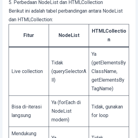
5. Perbedaan NodeList dan HTMLCollection
Berikut ini adalah tabel perbandingan antara NodeList
dan HTMLCollection:
HTMLCollectio
Fitur
NodeList
n
Ya
Tidak
(getElementsBy
Live collection
(querySelectorA
ClassName,
ll)
getElementsBy
TagName)
Ya (forEach di
Bisa di-iterasi
Tidak, gunakan
NodeList
langsung
for loop
modern)
Mendukung
Ya
Tidak