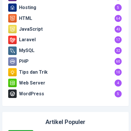
Hosting
5
HTML
64
JavaScript
43
Laravel
17
MySQL
32
PHP
60
Tips dan Trik
10
Web Server
4
WordPress
5
Artikel Populer