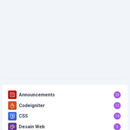
Announcements
25
Codeigniter
12
CSS
74
Desain Web
3