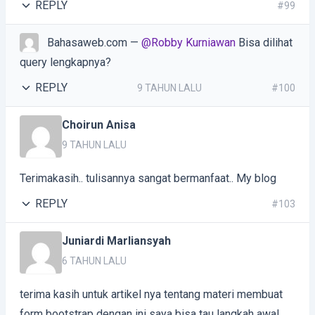
REPLY
#99
Bahasaweb.com
—
@Robby Kurniawan
Bisa dilihat
query lengkapnya?
REPLY
9 TAHUN LALU
#100
Choirun Anisa
9 TAHUN LALU
Terimakasih.. tulisannya sangat bermanfaat..
My blog
REPLY
#103
Juniardi Marliansyah
6 TAHUN LALU
terima kasih untuk artikel nya tentang materi membuat
form bootstrap dengan ini saya bisa tau langkah awal