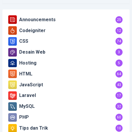
Announcements
25
Codeigniter
12
CSS
74
Desain Web
3
Hosting
5
HTML
64
JavaScript
43
Laravel
17
MySQL
32
PHP
60
Tips dan Trik
10