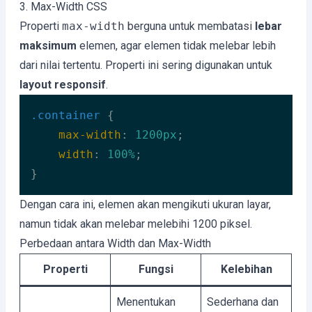
Code language:
CSS
(
css
)
3. Max-Width CSS
Properti
max-width
berguna untuk membatasi
lebar
maksimum
elemen, agar elemen tidak melebar lebih
dari nilai tertentu. Properti ini sering digunakan untuk
layout responsif
.
.container
 {

max-width
: 
1200px
;

width
: 
100%
;

}
Code language:
CSS
(
css
)
Dengan cara ini, elemen akan mengikuti ukuran layar,
namun tidak akan melebar melebihi 1200 piksel.
Perbedaan antara Width dan Max-Width
Properti
Fungsi
Kelebihan
Menentukan
Sederhana dan