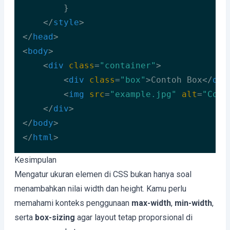
        }

</
style
>
</
head
>
<
body
>
<
div
class
=
"container"
>
<
div
class
=
"box"
>
Contoh Box
</
div
<
img
src
=
"example.jpg"
alt
=
"Cont
</
div
>
</
body
>
</
html
>
Code language:
HTML, XML
(
xml
)
Kesimpulan
Mengatur ukuran elemen di CSS bukan hanya soal
menambahkan nilai width dan height. Kamu perlu
memahami konteks penggunaan
max-width
,
min-width
,
serta
box-sizing
agar layout tetap proporsional di