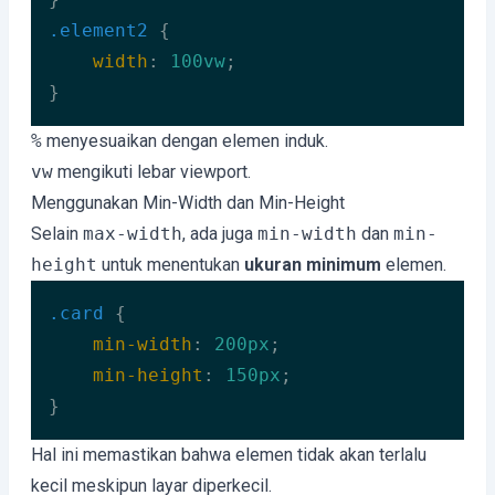
.element2
 {

width
: 
100vw
;

}
Code language:
CSS
(
css
)
%
menyesuaikan dengan elemen induk.
vw
mengikuti lebar viewport.
Menggunakan Min-Width dan Min-Height
Selain
max-width
, ada juga
min-width
dan
min-
height
untuk menentukan
ukuran minimum
elemen.
.card
 {

min-width
: 
200px
;

min-height
: 
150px
;

}
Code language:
CSS
(
css
)
Hal ini memastikan bahwa elemen tidak akan terlalu
kecil meskipun layar diperkecil.