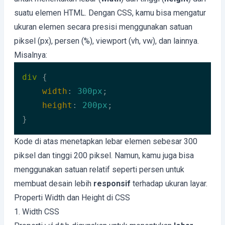
suatu elemen HTML. Dengan CSS, kamu bisa mengatur
ukuran elemen secara presisi menggunakan satuan
piksel (px), persen (%), viewport (vh, vw), dan lainnya.
Misalnya:
div
 {

width
: 
300px
;

height
: 
200px
;

}
Code language:
CSS
(
css
)
Kode di atas menetapkan lebar elemen sebesar 300
piksel dan tinggi 200 piksel. Namun, kamu juga bisa
menggunakan satuan relatif seperti persen untuk
membuat desain lebih
responsif
terhadap ukuran layar.
Properti Width dan Height di CSS
1. Width CSS