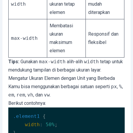
width
ukuran tetap
mudah
elemen
diterapkan
Membatasi
ukuran
Responsif dan
max-width
maksimum
fleksibel
elemen
Tips:
Gunakan
max-width
alih-alih
width
tetap untuk
mendukung tampilan di berbagai ukuran layar.
Mengatur Ukuran Elemen dengan Unit yang Berbeda
Kamu bisa menggunakan berbagai satuan seperti
px
,
%
,
em
,
rem
,
vh
, dan
vw
.
Berikut contohnya:
.element1
 {

width
: 
50%
;
