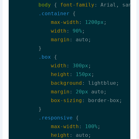
body
 { 
font-family
: Arial, sans-s
.container
 {

max-width
: 
1200px
;

width
: 
90%
;

margin
: auto;

        }

.box
 {

width
: 
300px
;

height
: 
150px
;

background
: lightblue;

margin
: 
20px
 auto;

box-sizing
: border-box;

        }

.responsive
 {

max-width
: 
100%
;

height
: auto;
