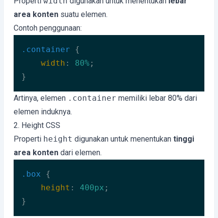
Properti
width
digunakan untuk menentukan
lebar
area konten
suatu elemen.
Contoh penggunaan:
.container
 {

width
: 
80%
;

}
Code language:
CSS
(
css
)
Artinya, elemen
.container
memiliki lebar 80% dari
elemen induknya.
2. Height CSS
Properti
height
digunakan untuk menentukan
tinggi
area konten
dari elemen.
.box
 {

height
: 
400px
;

}