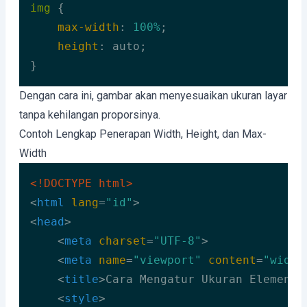
img
 {

max-width
: 
100%
;

height
: auto;

}
Code language:
CSS
(
css
)
Dengan cara ini, gambar akan menyesuaikan ukuran layar
tanpa kehilangan proporsinya.
Contoh Lengkap Penerapan Width, Height, dan Max-
Width
<!DOCTYPE 
html
>
<
html
lang
=
"id"
>
<
head
>
<
meta
charset
=
"UTF-8"
>
<
meta
name
=
"viewport"
content
=
"width
<
title
>
Cara Mengatur Ukuran Elemen d
<
style
>