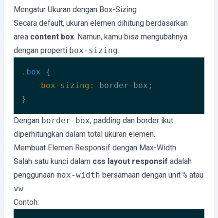
Mengatur Ukuran dengan Box-Sizing
Secara default, ukuran elemen dihitung berdasarkan
area
content box
. Namun, kamu bisa mengubahnya
dengan properti
box-sizing
.
.box
 {

box-sizing
: border-box;

}
Code language:
CSS
(
css
)
Dengan
border-box
, padding dan border ikut
diperhitungkan dalam total ukuran elemen.
Membuat Elemen Responsif dengan Max-Width
Salah satu kunci dalam
css layout responsif
adalah
penggunaan
max-width
bersamaan dengan unit
%
atau
vw
.
Contoh: