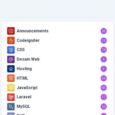
Announcements
25
Codeigniter
12
CSS
74
Desain Web
3
Hosting
5
HTML
64
JavaScript
43
Laravel
17
MySQL
32