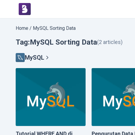
Home
/
MySQL Sorting Data
Tag:
MySQL Sorting Data
(2 articles)
MySQL
Tutorial WHERE AND di
Pengurutan Data